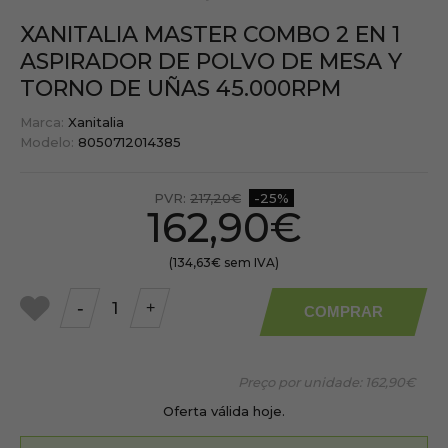
XANITALIA MASTER COMBO 2 EN 1
ASPIRADOR DE POLVO DE MESA Y
TORNO DE UÑAS 45.000RPM
Marca:
Xanitalia
Modelo:
8050712014385
PVR:
217,20€
-25%
162,90€
(134,63€ sem IVA)
-
+
COMPRAR
a
meus
favoritos
Preço por unidade:
162,90€
Oferta válida hoje.