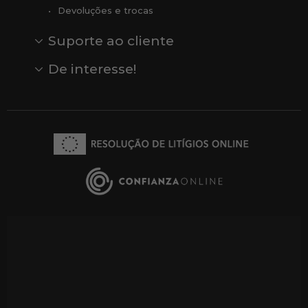
Devoluções e trocas
Suporte ao cliente
Contato
Comentários
Comentários do Google
De interesse!
Veja todas as nossas marcas
Comprar vale-presente
Vendas
Outlet