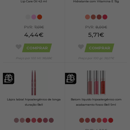
Lip Care Oil 4,5 ml
Hidratante com Vitamina E 15g
PVR:
7,01€
PVR:
8,00€
4,44€
5,71€
COMPRAR
COMPRAR
Preço por 100 Ml: 98,68€
Preço por 100 gr: 38,07€
Lápis labial hipoalergênico de longa
Batom líquido hipoalergênico com
duração Bell
acabamento fosco Bell 5ml