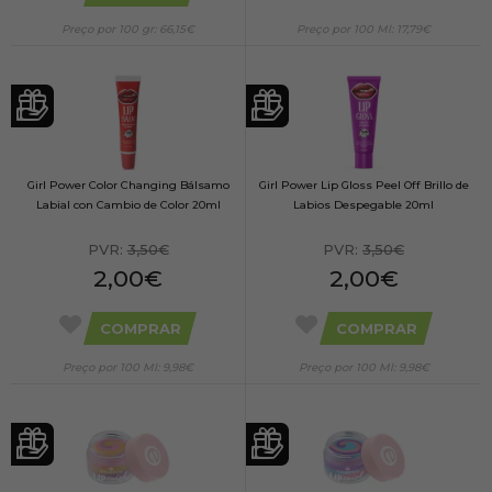
Preço por 100 gr: 66,15€
Preço por 100 Ml: 17,79€
Girl Power Color Changing Bálsamo
Girl Power Lip Gloss Peel Off Brillo de
Labial con Cambio de Color 20ml
Labios Despegable 20ml
PVR:
3,50€
PVR:
3,50€
2,00€
2,00€
COMPRAR
COMPRAR
Preço por 100 Ml: 9,98€
Preço por 100 Ml: 9,98€