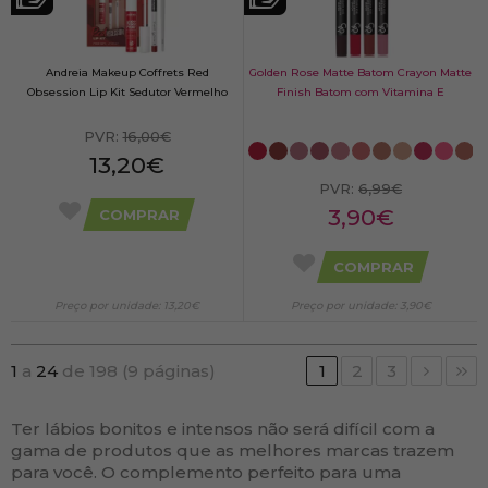
Andreia Makeup Coffrets Red
Golden Rose Matte Batom Crayon Matte
Obsession Lip Kit Sedutor Vermelho
Finish Batom com Vitamina E
PVR:
16,00€
13,20€
PVR:
6,99€
3,90€
COMPRAR
COMPRAR
Preço por unidade: 13,20€
Preço por unidade: 3,90€
1
a
24
de 198 (9 páginas)
1
2
3
Ter lábios bonitos e intensos não será difícil com a
gama de produtos que as melhores marcas trazem
para você. O complemento perfeito para uma