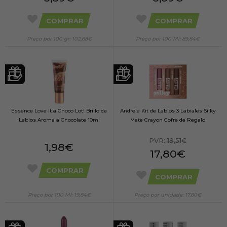
COMPRAR
COMPRAR
Preço por 100 gr: 102,68€
Preço por 100 Ml: 89,84€
Essence Love It a Choco Lot! Brillo de
Andreia Kit de Labios 3 Labiales Silky
Labios Aroma a Chocolate 10ml
Mate Crayon Cofre de Regalo
PVR:
19,51€
1,98€
17,80€
COMPRAR
COMPRAR
Preço por 100 Ml: 19,84€
Preço por unidade: 17,80€