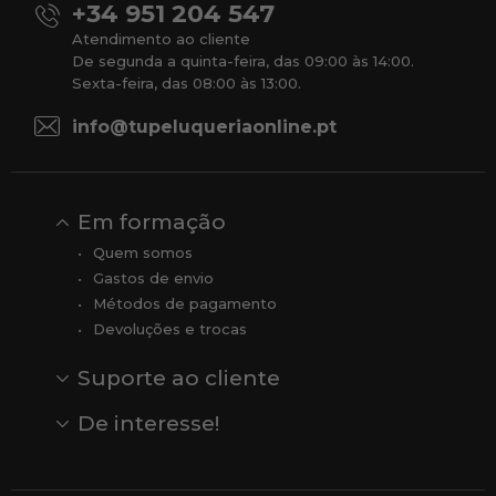
+34 951 204 547
Atendimento ao cliente
De segunda a quinta-feira, das 09:00 às 14:00.
Sexta-feira, das 08:00 às 13:00.
info@tupeluqueriaonline.pt
Em formação
Quem somos
Gastos de envio
Métodos de pagamento
Devoluções e trocas
Suporte ao cliente
Contato
Comentários
Comentários do Google
De interesse!
Veja todas as nossas marcas
Comprar vale-presente
Vendas
Outlet