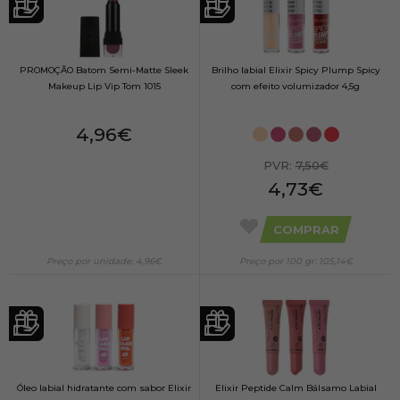
PROMOÇÃO Batom Semi-Matte Sleek
Brilho labial Elixir Spicy Plump Spicy
Makeup Lip Vip Tom 1015
com efeito volumizador 4,5g
4,96€
PVR:
7,50€
4,73€
COMPRAR
Preço por unidade: 4,96€
Preço por 100 gr: 105,14€
Óleo labial hidratante com sabor Elixir
Elixir Peptide Calm Bálsamo Labial