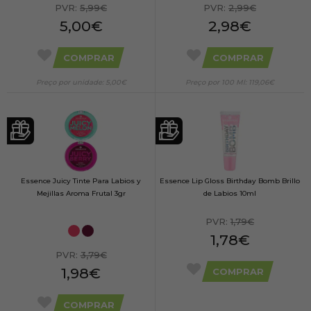
PVR:
5,99€
PVR:
2,99€
5,00€
2,98€
COMPRAR
COMPRAR
Preço por unidade: 5,00€
Preço por 100 Ml: 119,06€
Essence Juicy Tinte Para Labios y
Essence Lip Gloss Birthday Bomb Brillo
Mejillas Aroma Frutal 3gr
de Labios 10ml
PVR:
1,79€
1,78€
PVR:
3,79€
1,98€
COMPRAR
COMPRAR