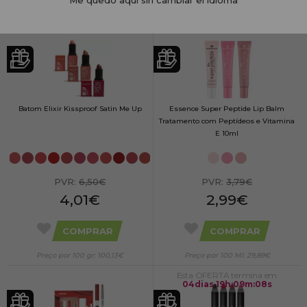
Me quedo aquí sin cambiar el idioma
Preço por 100 gr: 108,90€
Preço por 100 gr: 100,13€
Batom Elixir Kissproof Satin Me Up
Essence Super Peptide Lip Balm
Tratamento com Peptídeos e Vitamina
E 10ml
PVR:
6,50€
PVR:
3,79€
4,01€
2,99€
COMPRAR
COMPRAR
Preço por 100 gr: 100,13€
Preço por 100 Ml: 29,89€
Esta OFERTA termina em
04
dias
19
h
:
09
m
:
08
s