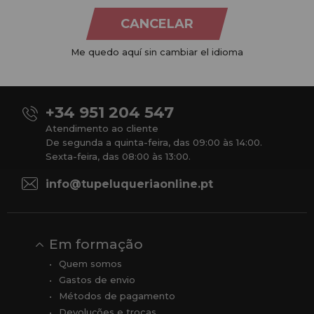
CANCELAR
Na
Tu Peluquería Online S.L.U.
dedicamo-nos à venda de
produtos para cabeleireiro e beleza, oferecendo uma vasta
Me quedo aquí sin cambiar el idioma
gama ao seu alcance económico e profissional. Temos preços
competitivos e estamos sempre à sua disposição.
+34 951 204 547
Atendimento ao cliente
De segunda a quinta-feira, das 09:00 às 14:00.
Sexta-feira, das 08:00 às 13:00.
info@tupeluqueriaonline.pt
Em formação
Quem somos
Gastos de envio
Métodos de pagamento
Devoluções e trocas