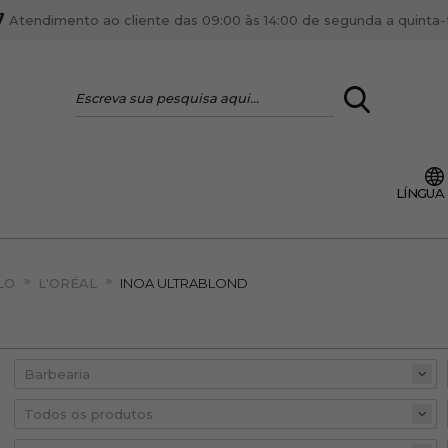
7
Atendimento ao cliente das 09:00 às 14:00 de segunda a quinta-fe
LOGIN
LÍNGUA
VOCÊ É PROFI
Cadastre-se conta PR
»
»
ente, ficar por dentro
LO
L'ORÉAL
INOA ULTRABLOND
Se é proprietário de um
anteriores.
como tal e usufruir de