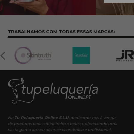
TRABALHAMOS COM TODAS ESSAS
MARCAS:
Na
Tu Peluquería Online S.L.U.
dedicamo-nos à venda
de produtos para cabeleireiro e beleza, oferecendo uma
vasta gama ao seu alcance económico e profissional.