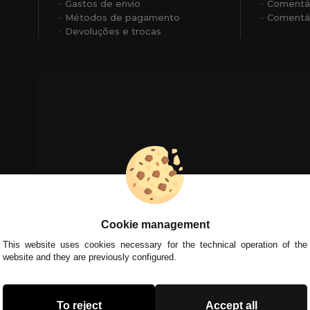
Gastos de envio
Comentá
Métodos de pagamento
Comentár
Devoluções e trocas
Cookie management
This website uses cookies necessary for the technical operation of the
website and they are previously configured.
To reject
Accept all