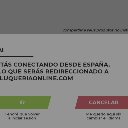
compartilhe
seus produtos no ins
A!
STÁS CONECTANDO DESDE ESPAÑA,
LO QUE SERÁS REDIRECCIONADO A
LUQUERIAONLINE.COM
IR
CANCELAR
Tendré que volver
Me quedo aquí sin
a iniciar sesión
cambiar el idioma