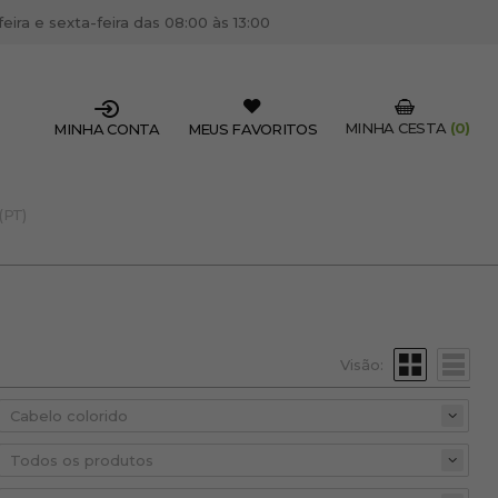
ira e sexta-feira das 08:00 às 13:00
MINHA CESTA
(0)
MINHA CONTA
MEUS FAVORITOS
(PT)
SSIONAL DO SETOR?
OFISSIONAL
 centro de cabeleireiro / estética, pode inscrever-se
 descontos e promoções exclusivas.
Visão:
CRIAR CONTA PROFISSIONAL