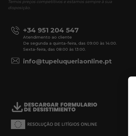
Temos preços competitivos e estamos sempre à sua
disposição.
+34 951 204 547
Atendimento ao cliente
De segunda a quinta-feira, das 09:00 às 14:00.
Sexta-feira, das 08:00 às 13:00.
info@tupeluqueriaonline.pt