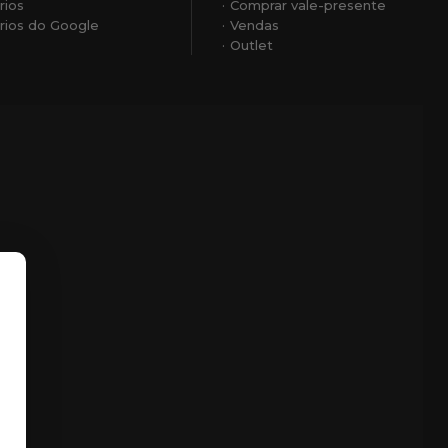
rios
Comprar vale-presente
ios do Google
Vendas
Outlet