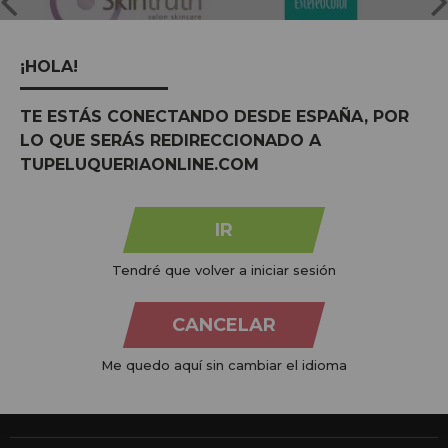
¡HOLA!
TE ESTÁS CONECTANDO DESDE ESPAÑA, POR
LO QUE SERÁS REDIRECCIONADO A
TUPELUQUERIAONLINE.COM
Na
Tu Peluquería Online S.L.U.
dedicamo-nos à venda de
produtos para cabeleireiro e beleza, oferecendo uma vasta
gama ao seu alcance económico e profissional. Temos preços
IR
competitivos e estamos sempre à sua disposição.
Tendré que volver a iniciar sesión
+34 951 204 547
Atendimento ao cliente
CANCELAR
De segunda a quinta-feira, das 09:00 às 14:00.
Sexta-feira, das 08:00 às 13:00.
Me quedo aquí sin cambiar el idioma
info@tupeluqueriaonline.pt