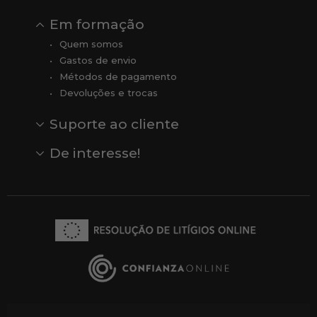
Em formação
Quem somos
Gastos de envio
Métodos de pagamento
Devoluções e trocas
Suporte ao cliente
Contato
Comentários
Comentários do Google
De interesse!
Veja todas as nossas marcas
Comprar vale-presente
Vendas
Outlet