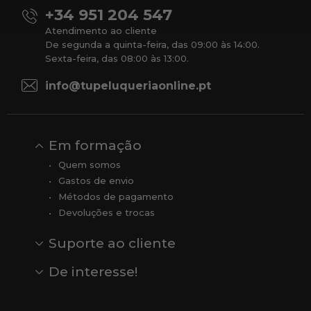
+34 951 204 547
Atendimento ao cliente
De segunda a quinta-feira, das 09:00 às 14:00.
Sexta-feira, das 08:00 às 13:00.
info@tupeluqueriaonline.pt
Em formação
Quem somos
Gastos de envio
Métodos de pagamento
Devoluções e trocas
Suporte ao cliente
Contato
Comentários
Comentários do Google
De interesse!
Veja todas as nossas marcas
Comprar vale-presente
Vendas
Outlet