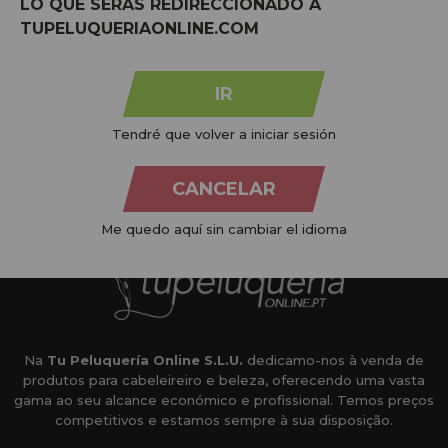
LO QUE SERÁS REDIRECCIONADO A
TUPELUQUERIAONLINE.COM
MARCAS:
ver todas
IR
Tendré que volver a iniciar sesión
CANCELAR
Me quedo aquí sin cambiar el idioma
Na
Tu Peluquería Online S.L.U.
dedicamo-nos à venda de
produtos para cabeleireiro e beleza, oferecendo uma vasta
gama ao seu alcance económico e profissional. Temos preços
competitivos e estamos sempre à sua disposição.