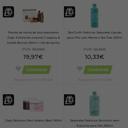
Pacote de rotina de bronzeamento
SkinTruth Pedicure Sabonete Líquido
Ziaja: Esfoliante corporal Cuapazu &
para Pés com Menta e Tea Tree 250ml
Subtle Bronze 200ml + Gel de banho
500ml + Loção bronzeadora 300ml +
PVR:
19,99€
PVR:
10,35€
Creme facial bronzeador 50ml
19,97€
10,33€
COMPRAR
COMPRAR
Preço por 100 Ml: 1.901,43€
Preço por 100 Ml: 4,13€
Ziaja Delicious Skin Gelatin Bath 260ml
Sabonete Pedicure Skintruth sem
Espuma para Pés 500ml