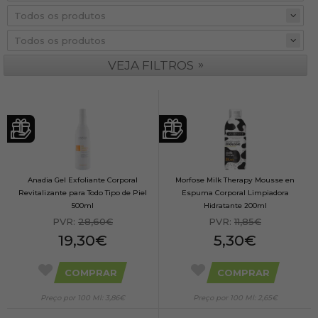
»
VEJA FILTROS
Anadia Gel Exfoliante Corporal
Morfose Milk Therapy Mousse en
Revitalizante para Todo Tipo de Piel
Espuma Corporal Limpiadora
500ml
Hidratante 200ml
PVR:
28,60€
PVR:
11,85€
19,30€
5,30€
COMPRAR
COMPRAR
Preço por 100 Ml: 3,86€
Preço por 100 Ml: 2,65€