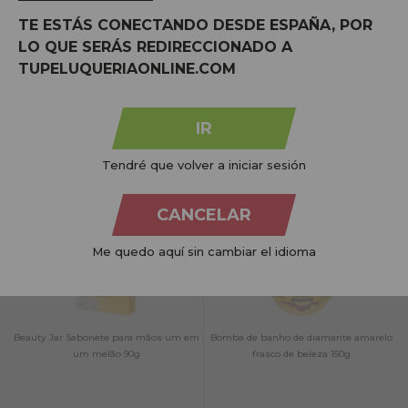
Sais de banho Mad Beauty - Sais de
Frasco de beleza e sabonete para mãos
TE ESTÁS CONECTANDO DESDE ESPAÑA, POR
banho POP Disney 80g
"Panna Cotta" 130g
LO QUE SERÁS REDIRECCIONADO A
TUPELUQUERIAONLINE.COM
NO STOCK
IR
Avise-me quando estiver
NO STOCK
disponível!
Tendré que volver a iniciar sesión
Avise-me quando estiver
disponível!
CANCELAR
Me quedo aquí sin cambiar el idioma
Beauty Jar Sabonete para mãos um em
Bomba de banho de diamante amarelo
um melão 90g
frasco de beleza 150g