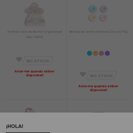
Pokhara Sais de Banho Gingerbread
Bomba de banho Pokhara Donuts 70g
Man 100GR
NO STOCK
Avise-me quando estiver
disponível!
NO STOCK
Avise-me quando estiver
disponível!
¡HOLA!