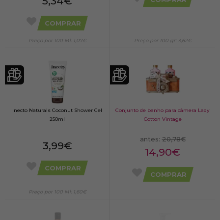
5,34€
COMPRAR
Preço por 100 Ml: 1,07€
Preço por 100 gr: 3,62€
Inecto Naturals Coconut Shower Gel
Conjunto de banho para câmera Lady
250ml
Cotton Vintage
antes:
20,78€
3,99€
14,90€
COMPRAR
COMPRAR
Preço por 100 Ml: 1,60€