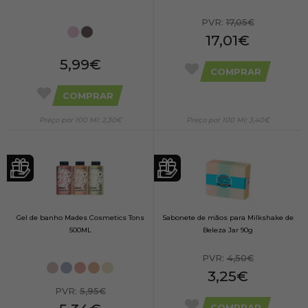
PVR:
17,05€
17,01€
5,99€
COMPRAR
COMPRAR
Preço por 100 Ml: 2,30€
Preço por 100 Ml: 3,40€
Gel de banho Mades Cosmetics Tons
Sabonete de mãos para Milkshake de
500ML
Beleza Jar 90g
PVR:
4,50€
3,25€
PVR:
5,95€
COMPRAR