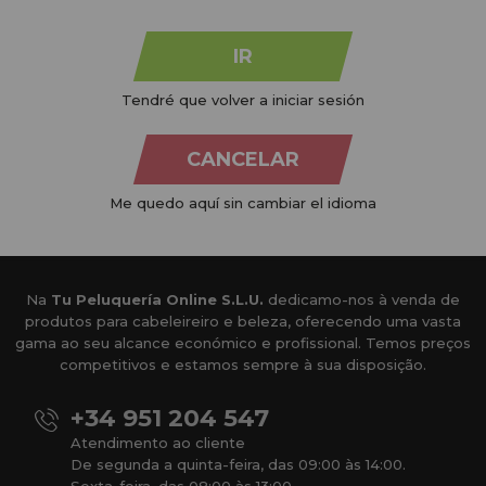
MARCAS:
ver tudo
IR
Tendré que volver a iniciar sesión
CANCELAR
Me quedo aquí sin cambiar el idioma
Na
Tu Peluquería Online S.L.U.
dedicamo-nos à venda de
produtos para cabeleireiro e beleza, oferecendo uma vasta
gama ao seu alcance económico e profissional. Temos preços
competitivos e estamos sempre à sua disposição.
+34 951 204 547
Atendimento ao cliente
De segunda a quinta-feira, das 09:00 às 14:00.