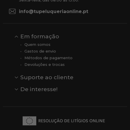
Sexta-feira, das 08:00 às 13:00.
info@tupeluqueriaonline.pt
Em formação
Quem somos
Gastos de envio
Métodos de pagamento
Devoluções e trocas
Suporte ao cliente
Contato
Comentários
Comentários do Google
De interesse!
Veja todas as nossas marcas
Comprar vale-presente
Vendas
Outlet