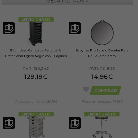
»
VEJA FILTROS
ENVIO GRÁTIS
Bifull Liceo Carrito de Peluquería
Babyliss Pro Espejo Circular Para
Profesional Ligero Negro con 6 Cajones
Peluqueros 27cm
PVR:
156,34€
PVR:
20,80€
129,19€
14,96€
COMPRAR
Preço por unidade: 129,19€
Preço por unidade: 14,96€
ENVIO GRÁTIS
ENVIO GRÁTIS