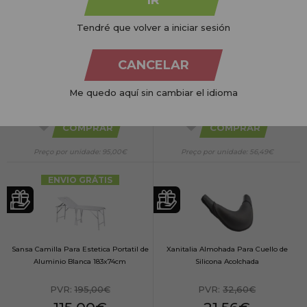
Tendré que volver a iniciar sesión
Sibel Viola Carro de Servicio Para
Beta Taburete Redondo sin Respaldo
Peluquería y Estética Blanco
con 5 Ruedas Blanco 53x50cm
CANCELAR
85x50x32cm
PVR:
199,00€
PVR:
69,95€
Me quedo aquí sin cambiar el idioma
95,00€
56,49€
COMPRAR
COMPRAR
Preço por unidade: 95,00€
Preço por unidade: 56,49€
ENVIO GRÁTIS
Sansa Camilla Para Estetica Portatil de
Xanitalia Almohada Para Cuello de
Aluminio Blanca 183x74cm
Silicona Acolchada
PVR:
195,00€
PVR:
32,60€