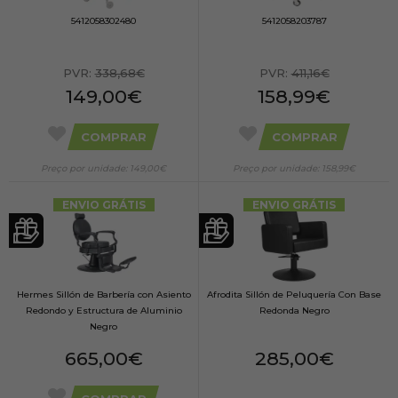
5412058302480
5412058203787
PVR:
338,68€
PVR:
411,16€
149,00€
158,99€
COMPRAR
COMPRAR
Preço por unidade: 149,00€
Preço por unidade: 158,99€
ENVIO GRÁTIS
ENVIO GRÁTIS
Hermes Sillón de Barbería con Asiento
Afrodita Sillón de Peluquería Con Base
Redondo y Estructura de Aluminio
Redonda Negro
Negro
665,00€
285,00€