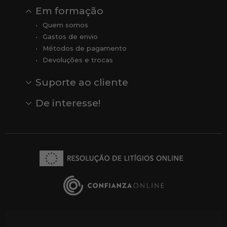
Em formação
Quem somos
Gastos de envio
Métodos de pagamento
Devoluções e trocas
Suporte ao cliente
Contato
Comentários
Comentários do Google
De interesse!
Veja todas as nossas marcas
Comprar vale-presente
Vendas
Outlet