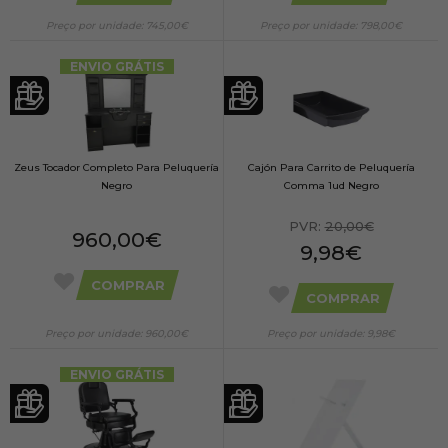
Preço por unidade: 745,00€
Preço por unidade: 798,00€
ENVIO GRÁTIS
Zeus Tocador Completo Para Peluquería
Cajón Para Carrito de Peluquería
Negro
Comma 1ud Negro
PVR:
20,00€
960,00€
9,98€
COMPRAR
COMPRAR
Preço por unidade: 960,00€
Preço por unidade: 9,98€
ENVIO GRÁTIS