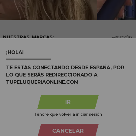
MARCAS:
ver todas
¡HOLA!
TE ESTÁS CONECTANDO DESDE ESPAÑA, POR
LO QUE SERÁS REDIRECCIONADO A
TUPELUQUERIAONLINE.COM
IR
Tendré que volver a iniciar sesión
Na
Tu Peluquería Online S.L.U.
dedicamo-nos à venda de
produtos para cabeleireiro e beleza, oferecendo uma vasta
CANCELAR
gama ao seu alcance económico e profissional. Temos preços