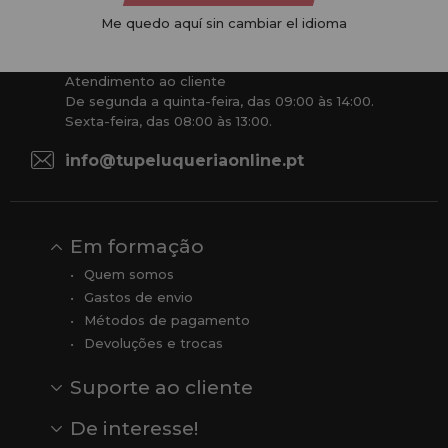
competitivos e estamos sempre à sua disposição.
Me quedo aquí sin cambiar el idioma
+34 951 204 547
Atendimento ao cliente
De segunda a quinta-feira, das 09:00 às 14:00.
Sexta-feira, das 08:00 às 13:00.
info@tupeluqueriaonline.pt
Em formação
Quem somos
Gastos de envio
Métodos de pagamento
Devoluções e trocas
Suporte ao cliente
Contato
Comentários
Comentários do Google
De interesse!