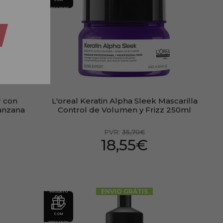
PRESENTE
r con
L'oreal Keratin Alpha Sleek Mascarilla
Manzana
Control de Volumen y Frizz 250ml
PVR:
35,70€
18,55€
ENVIO GRÁTIS
PRODUTO
COM
PRESENTE