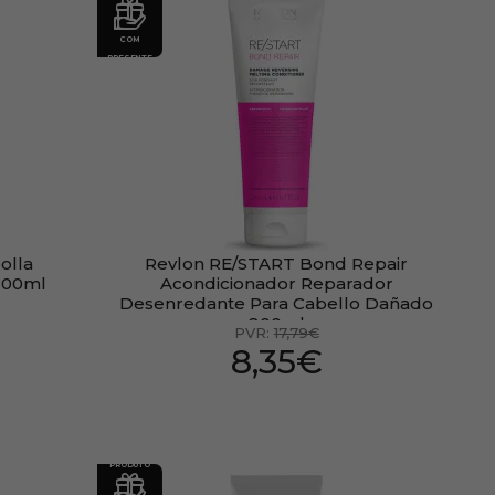
COM
PRESENTE
olla
Revlon RE/START Bond Repair
300ml
Acondicionador Reparador
Desenredante Para Cabello Dañado
200ml
PVR:
17,79€
8,35€
PRODUTO