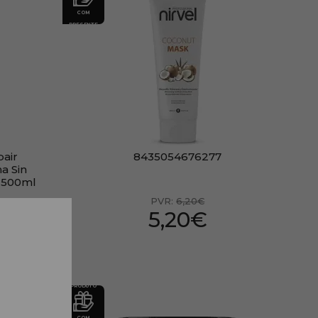
COM
PRESENTE
air
8435054676277
a Sin
o 500ml
PVR:
6,20€
5,20€
PRODUTO
COM