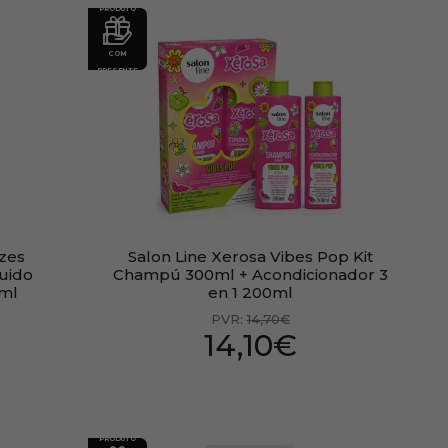
PRODUTO
COM
PRESENTE
zes
Salon Line Xerosa Vibes Pop Kit
uido
Champú 300ml + Acondicionador 3
0ml
en 1 200ml
PVR:
14,70€
14,10€
PRODUTO