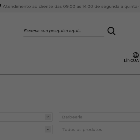
7
Atendimento ao cliente das 09:00 às 14:00 de segunda a quinta-fe
LOGIN
LÍNGUA
VOCÊ É PROFI
Cadastre-se conta PR
ente, ficar por dentro
Se é proprietário de um
anteriores.
como tal e usufruir de