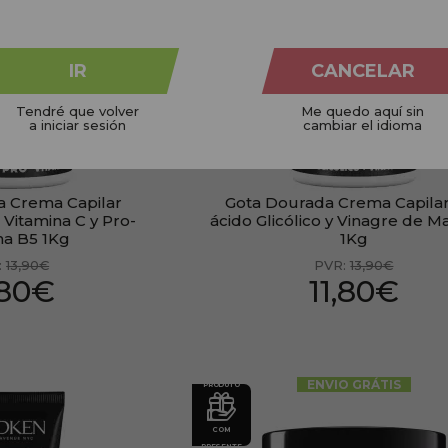
PRESENTE
IR
CANCELAR
Tendré que volver
Me quedo aquí sin
a iniciar sesión
cambiar el idioma
a Crema Capilar
Gota Dourada Crema Capila
 Vitamina C y Pro-
ácido Glicólico y Vinagre de 
na B5 1Kg
1Kg
:
13,90€
PVR:
13,90€
,80€
11,80€
ENVIO GRÁTIS
PRODUTO
COM
PRESENTE