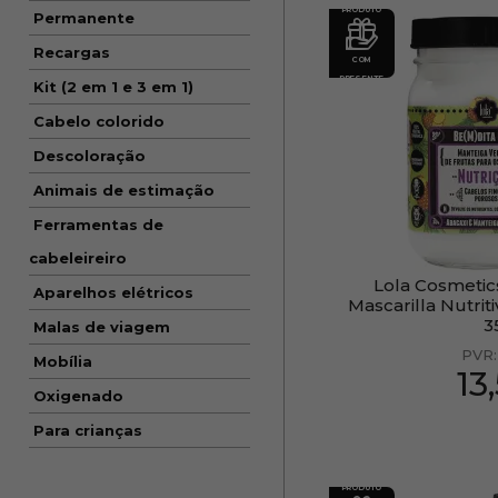
PRODUTO
Permanente
Recargas
COM
PRESENTE
Kit (2 em 1 e 3 em 1)
Cabelo colorido
Descoloração
Animais de estimação
Ferramentas de
cabeleireiro
Lola Cosmetic
Aparelhos elétricos
Mascarilla Nutrit
3
Malas de viagem
PVR
Mobília
13
Oxigenado
Para crianças
PRODUTO