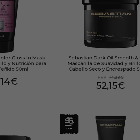
olor Gloss In Mask
Sebastian Dark Oil Smooth & 
llo y Nutrición para
Mascarilla de Suavidad y Brill
Teñido 50ml
Cabello Seco y Encrespado 
PVR:
74,29€
,14€
52,15€
PRODUTO
COM
PRESENTE