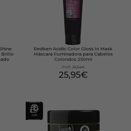
Shine
Redken Acidic Color Gloss In Mask
Brillo
Máscara Iluminadora para Cabelos
pado
Coloridos 250ml
PVR:
31,34€
25,95€
PRODUTO
COM
PRESENTE