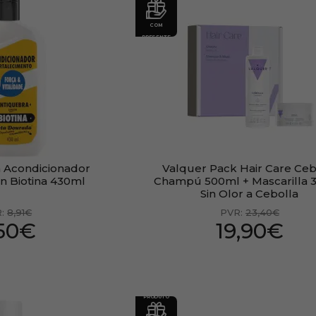
COM
PRESENTE
 Acondicionador
Valquer Pack Hair Care Ceb
on Biotina 430ml
Champú 500ml + Mascarilla 
Sin Olor a Cebolla
R:
8,91€
PVR:
23,40€
,50€
19,90€
PRODUTO