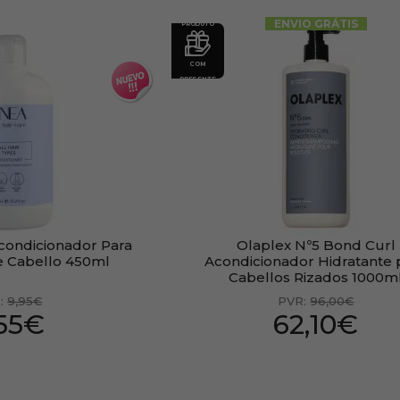
ENVIO GRÁTIS
PRODUTO
COM
PRESENTE
condicionador Para
Olaplex Nº5 Bond Curl
e Cabello 450ml
Acondicionador Hidratante 
Cabellos Rizados 1000m
:
9,95€
PVR:
96,00€
,55€
62,10€