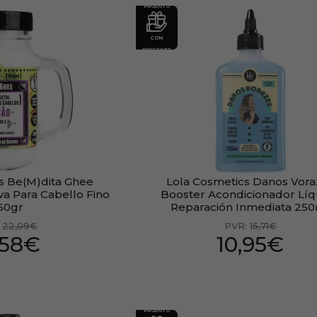
PRODUTO
COM
PRESENTE
s Be(M)dita Ghee
Lola Cosmetics Danos Vora
iva Para Cabello Fino
Booster Acondicionador Líq
50gr
Reparación Inmediata 25
:
22,09€
PVR:
15,71€
,58€
10,95€
PRODUTO