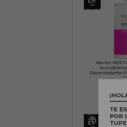
COM
PRESENTE
Revlon RE/ST
Acondicion
Desenredante P
7
PVR
22
¡HOL
TE E
PRODUTO
POR 
TUPE
COM