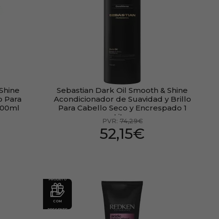
Shine
Sebastian Dark Oil Smooth & Shine
o Para
Acondicionador de Suavidad y Brillo
500ml
Para Cabello Seco y Encrespado 1
Litro
PVR:
74,29€
52,15€
PRODUTO
COM
PRESENTE