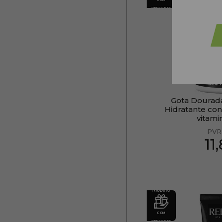
PRESENTE
Gota Dourad
Hidratante con
vitami
PVR
11
PRODUTO
COM
PRESENTE