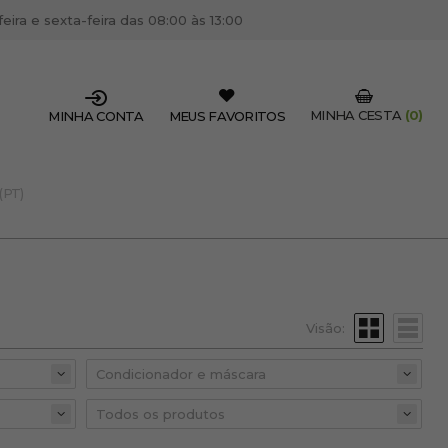
ira e sexta-feira das 08:00 às 13:00
MINHA CESTA
(0)
MINHA CONTA
MEUS FAVORITOS
(PT)
SSIONAL DO SETOR?
OFISSIONAL
 centro de cabeleireiro / estética, pode inscrever-se
 descontos e promoções exclusivas.
Visão:
CRIAR CONTA PROFISSIONAL