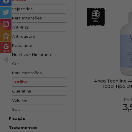
MASCULINO
PRODUTO
Veja todos
MÉTODO
Para extensões
COM
ENCARACOLADO
PRESENTE
Anti-frizz
Anti-quebra
PACOTES DE PRESENTE
Reparador
OUTLET
Nutritivo + Hidratante
BLOG
Cor
Para extensões
Anea Techline A
Brilho
Todo Tipo D
Queratina
PVR
Volume
3
Solar
Fixação
Tratamentos