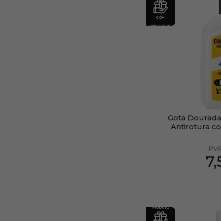
COM
PRESENTE
Gota Dourada
Antirotura c
PV
7
PRODUTO