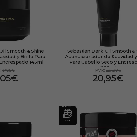
Oil Smooth & Shine
Sebastian Dark Oil Smooth & 
avidad y Brillo Para
Acondicionador de Suavidad y 
 Encrespado 145ml
Para Cabello Seco y Encres
200ml
:
37,15€
PVR:
29,89€
,05€
20,95€
PRODUTO
COM
PRESENTE