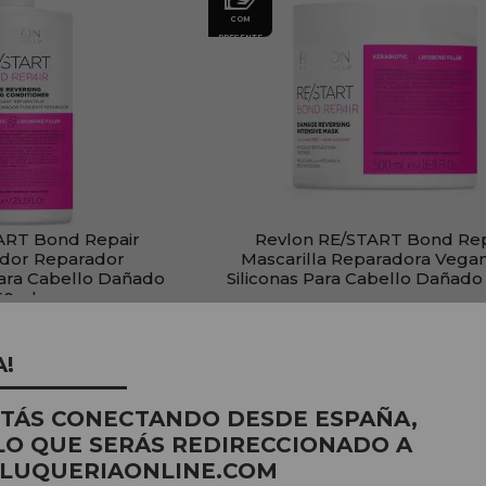
COM
PRESENTE
ART Bond Repair
Revlon RE/START Bond Rep
ador Reparador
Mascarilla Reparadora Vegan
ara Cabello Dañado
Siliconas Para Cabello Dañad
50ml
:
48,16€
PVR:
50,70€
,60€
23,80€
A!
STÁS CONECTANDO DESDE ESPAÑA,
PRODUTO
LO QUE SERÁS REDIRECCIONADO A
LUQUERIAONLINE.COM
COM