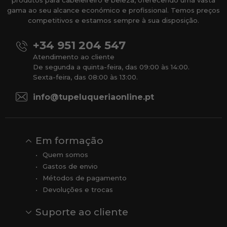
produtos para cabeleireiro e beleza, oferecendo uma vasta
gama ao seu alcance económico e profissional. Temos preços
competitivos e estamos sempre à sua disposição.
+34 951 204 547
Atendimento ao cliente
De segunda a quinta-feira, das 09:00 às 14:00.
Sexta-feira, das 08:00 às 13:00.
info@tupeluqueriaonline.pt
Em formação
Quem somos
Gastos de envio
Métodos de pagamento
Devoluções e trocas
Suporte ao cliente
Contato