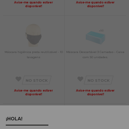
Avise-me quando estiver
Avise-me quando estiver
disponível!
disponível!
Máscara higiênica preta reutilizável - 10
Máscara Descartável 3 Camadas - Caixa
lavagens
com 50 unidades.
NO STOCK
NO STOCK
Avise-me quando estiver
Avise-me quando estiver
disponível!
disponível!
¡HOLA!