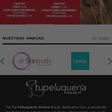
MARCAS:
ver todas
Na
Tu Peluquería Online S.L.U.
dedicamo-nos à venda de