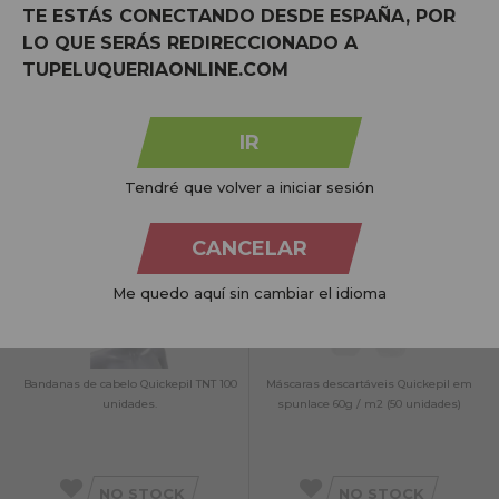
TE ESTÁS CONECTANDO DESDE ESPAÑA, POR
LO QUE SERÁS REDIRECCIONADO A
Andreia Face Shield | Visor Transparente
Máscara Cami-Cel 3 camadas | 50u
TUPELUQUERIAONLINE.COM
IR
NO STOCK
NO STOCK
Tendré que volver a iniciar sesión
Avise-me quando estiver
Avise-me quando estiver
disponível!
disponível!
CANCELAR
Me quedo aquí sin cambiar el idioma
Bandanas de cabelo Quickepil TNT 100
Máscaras descartáveis Quickepil em
unidades.
spunlace 60g / m2 (50 unidades)
NO STOCK
NO STOCK