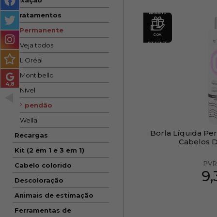
Fixação
MASCULINO
PRODUTO
Tratamentos
MÉTODO
Permanente
COM
ENCARACOLADO
PRESENTE
Veja todos
PACOTES DE PRESENTE
L'Oréal
Montibello
OUTLET
Nível
BLOG
pendão
Wella
Borla Líquida Pe
Recargas
Cabelos D
Kit (2 em 1 e 3 em 1)
PVR
Cabelo colorido
9
Descoloração
Animais de estimação
Ferramentas de