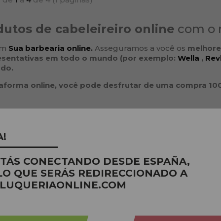
utos de cabeleireiro online
com o 
com
Sua barbearia online.
Asseguramos a você os
melhore
esentativas em todo o mundo (por exemplo:
Wella
,
Rev
odo.
aforma online, você pode desfrutar de uma compra 100% 
A!
STÁS CONECTANDO DESDE ESPAÑA,
LO QUE SERÁS REDIRECCIONADO A
LUQUERIAONLINE.COM