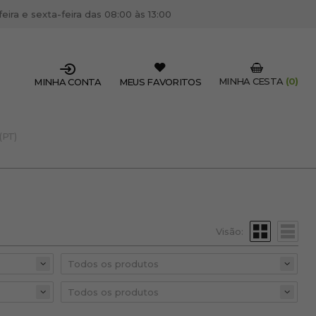
ira e sexta-feira das 08:00 às 13:00
MINHA CESTA
(0)
MINHA CONTA
MEUS FAVORITOS
(PT)
SSIONAL DO SETOR?
OFISSIONAL
 centro de cabeleireiro / estética, pode inscrever-se
 descontos e promoções exclusivas.
Visão:
CRIAR CONTA PROFISSIONAL