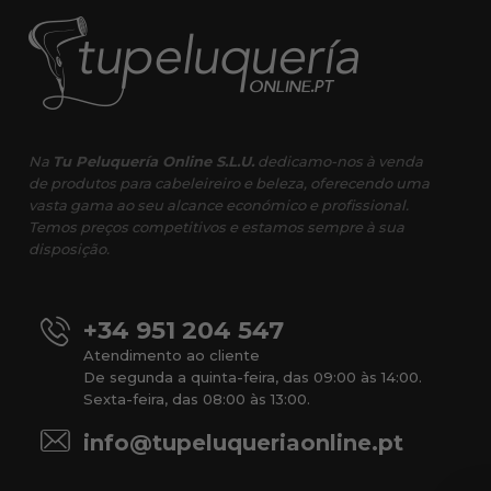
Na
Tu Peluquería Online S.L.U.
dedicamo-nos à venda
de produtos para cabeleireiro e beleza, oferecendo uma
vasta gama ao seu alcance económico e profissional.
Temos preços competitivos e estamos sempre à sua
disposição.
+34 951 204 547
Atendimento ao cliente
De segunda a quinta-feira, das 09:00 às 14:00.
Sexta-feira, das 08:00 às 13:00.
info@tupeluqueriaonline.pt