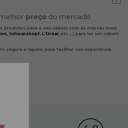
melhor
preço
do mercado
s produtos para o seu
cabelo
com as
marcas
mais
lon,
Schwarzkopf,
L'Oréal,
etc ...
) para ter um cabelo
segura e rápida, para facilitar sua experiência.