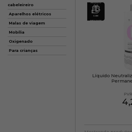
PRODUTO
cabeleireiro
Aparelhos elétricos
COM
PRESENTE
Malas de viagem
Mobília
Oxigenado
Para crianças
Líquido Neutrali
Permane
PVR
4
Mostrando produtos