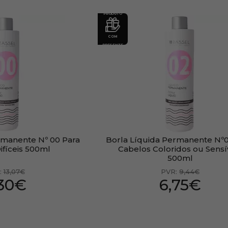
PRODUTO
COM
PRESENTE
rmanente Nº 00 Para
Borla Líquida Permanente Nº
ifíceis 500ml
Cabelos Coloridos ou Sensí
500ml
:
13,07€
PVR:
9,44€
,30€
6,75€