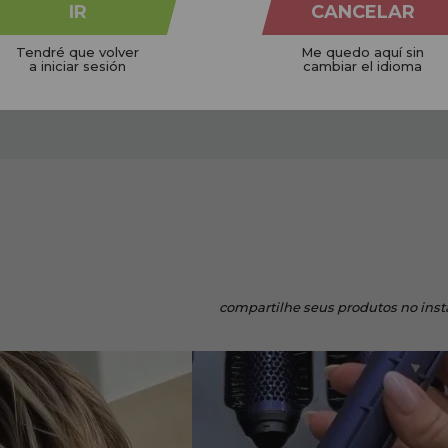
IR
CANCELAR
Tendré que volver
Me quedo aquí sin
a iniciar sesión
cambiar el idioma
NICOS
CRUELTY FREE
 planeta
Não testado em animais
Em pe
compartilhe
seus produtos no ins