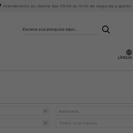
7
Atendimento ao cliente das 09:00 às 14:00 de segunda a quinta-fe
LOGIN
LÍNGUA
VOCÊ É PROFI
Cadastre-se conta PR
ente, ficar por dentro
Se é proprietário de um
anteriores.
como tal e usufruir de