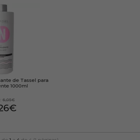
zante de Tassel para
nte 1000ml
:
6,05€
,26€
 de
1
a
4
de 4 (1 páginas)