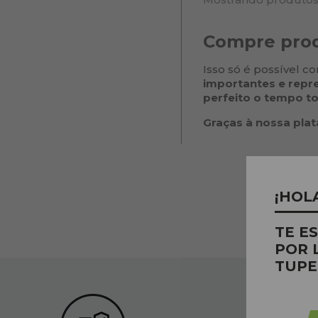
Compre prod
Isso só é possível 
importantes e repr
perfeito o tempo t
Graças à nossa plat
¡HOL
TE E
POR 
TUPE