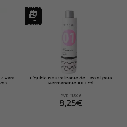
PRODUTO
COM
PRESENTE
02 Para
Líquido Neutralizante de Tassel para
veis
Permanente 1000ml
PVR:
11,50€
8,25€