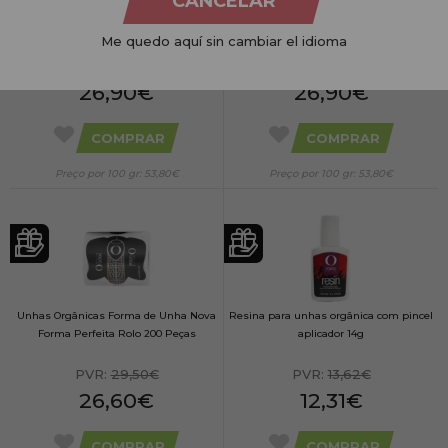
CANCELAR
Pó Acrílico Organic Nails Cobertura
Organic Nails Acrílico Nail Powder
Natural Pêssego. 50 gr
Cobertura Natural Rosa
Me quedo aquí sin cambiar el idioma
PVR:
29,85€
PVR:
29,85€
26,90€
26,90€
COMPRAR
COMPRAR
Preço por 100 gr: 53,80€
Preço por 100 gr: 53,80€
Unhas Orgânicas Forma de Unha Nova
Resina para unhas orgânica com pincel
Forma Perfeita Rolo 200 Peças
aplicador 14g
PVR:
29,50€
PVR:
13,62€
26,60€
12,31€
COMPRAR
COMPRAR