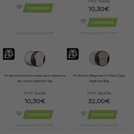
PVR:
11,45€
10,30€
COMPRAR
COMPRAR
Preço por 100 gr: 46,36€
Preço por 100 gr: 73,55€
Pó de unha acrílico areia para cobertura
Pó Acrílico Bege para Unhas Capa
de unhas orgânico 14g
Orgânica 50g
PVR:
11,45€
PVR:
35,57€
10,30€
32,00€
COMPRAR
COMPRAR
Preço por 100 gr: 73,55€
Preço por 100 gr: 64,01€