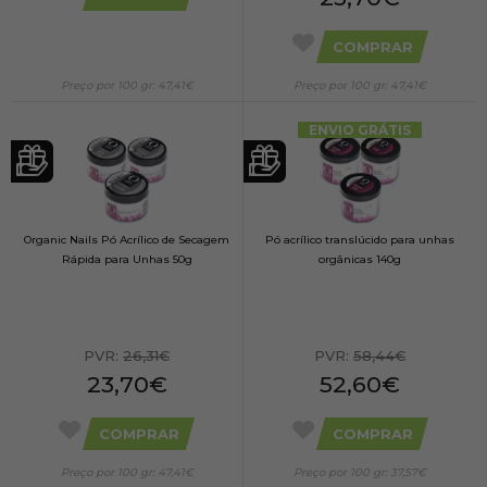
COMPRAR
Preço por 100 gr: 47,41€
Preço por 100 gr: 47,41€
ENVIO GRÁTIS
Organic Nails Pó Acrílico de Secagem
Pó acrílico translúcido para unhas
Rápida para Unhas 50g
orgânicas 140g
PVR:
26,31€
PVR:
58,44€
23,70€
52,60€
COMPRAR
COMPRAR
Preço por 100 gr: 47,41€
Preço por 100 gr: 37,57€