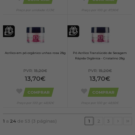
Preço por unidade: 0,13€
Preço por 100 gr: 87,90€
Acrílico em pó orgânico unhas rosa 28g
Pó Acrílico Translúcido de Secagem
Rápida Orgânica - Cristalino 28g
PVR:
15,20€
PVR:
15,20€
13,70€
13,70€
COMPRAR
COMPRAR
Preço por 100 gr: 48,92€
Preço por 100 gr: 48,92€
1
a
24
de 53 (3 páginas)
1
2
3