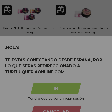
Organic Nails Organicolors Acrílico Unha
Pó acrílico translúcido unhas orgânicas
Pó 7g
rosa noiva rosa 14g
15,05€
¡HOLA!
8,98€
COMPRAR
TE ESTÁS CONECTANDO DESDE ESPAÑA, POR
LO QUE SERÁS REDIRECCIONADO A
COMPRAR
TUPELUQUERIAONLINE.COM
Preço por 100 gr: 128,26€
Preço por 100 gr: 107,52€
IR
Tendré que volver a iniciar sesión