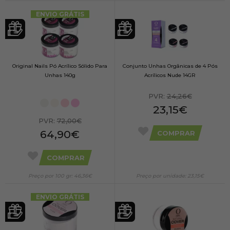
ENVIO GRÁTIS
Original Nails Pó Acrílico Sólido Para
Conjunto Unhas Orgânicas de 4 Pós
Unhas 140g
Acrílicos Nude 14GR
PVR:
24,26€
23,15€
PVR:
72,00€
64,90€
COMPRAR
COMPRAR
Preço por 100 gr: 46,36€
Preço por unidade: 23,15€
ENVIO GRÁTIS