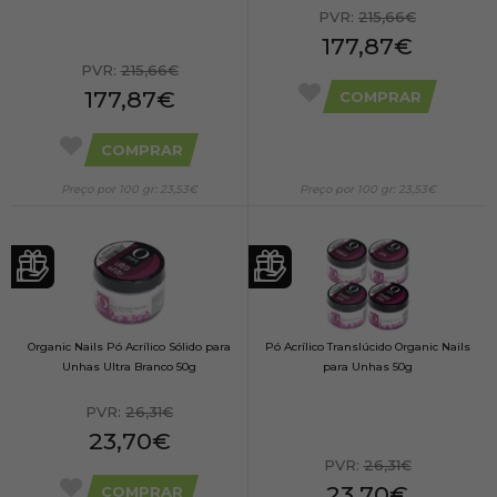
PVR:
215,66€
177,87€
PVR:
215,66€
177,87€
COMPRAR
COMPRAR
Preço por 100 gr: 23,53€
Preço por 100 gr: 23,53€
Organic Nails Pó Acrílico Sólido para
Pó Acrílico Translúcido Organic Nails
Unhas Ultra Branco 50g
para Unhas 50g
PVR:
26,31€
23,70€
PVR:
26,31€
23,70€
COMPRAR