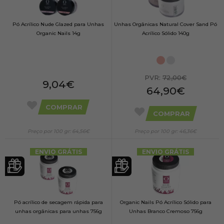
Pó Acrílico Nude Glazed para Unhas
Unhas Orgânicas Natural Cover Sand Pó
Organic Nails 14g
Acrílico Sólido 140g
PVR:
72,00€
9,04€
64,90€
COMPRAR
COMPRAR
Preço por 100 gr: 64,56€
Preço por 100 gr: 46,36€
ENVIO GRÁTIS
ENVIO GRÁTIS
Pó acrílico de secagem rápida para
Organic Nails Pó Acrílico Sólido para
unhas orgânicas para unhas 756g
Unhas Branco Cremoso 756g