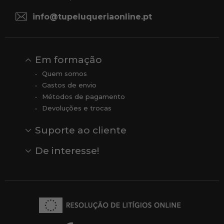
info@tupeluqueriaonline.pt
Em formação
Quem somos
Gastos de envio
Métodos de pagamento
Devoluções e trocas
Suporte ao cliente
Contato
Comentários
Comentários do Google
De interesse!
Veja todas as nossas marcas
Comprar vale-presente
Vendas
Outlet