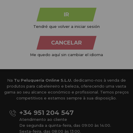
IR
Tendré que volver a iniciar sesión
CANCELAR
Me quedo aquí sin cambiar el idioma
Na
Tu Peluquería Online S.L.U.
dedicamo-nos à venda de
produtos para cabeleireiro e beleza, oferecendo uma vasta
gama ao seu alcance económico e profissional. Temos preços
competitivos e estamos sempre à sua disposição.
+34 951 204 547
Atendimento ao cliente
De segunda a quinta-feira, das 09:00 às 14:00.
Sexta-feira, das 08:00 às 13:00.