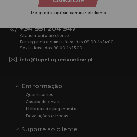
CANCELAR
produtos para cabeleireiro e beleza, oferecendo uma vasta
gama ao seu alcance económico e profissional. Temos preços
Me quedo aquí sin cambiar el idioma
competitivos e estamos sempre à sua disposição.
+34 951 204 547
Atendimento ao cliente
De segunda a quinta-feira, das 09:00 às 14:00.
Sexta-feira, das 08:00 às 13:00.
info@tupeluqueriaonline.pt
Em formação
Quem somos
Gastos de envio
Métodos de pagamento
Devoluções e trocas
Suporte ao cliente