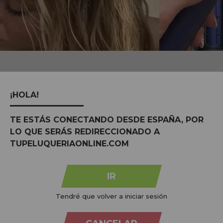
MARCAS:
ver todas
¡HOLA!
TE ESTÁS CONECTANDO DESDE ESPAÑA, POR
LO QUE SERÁS REDIRECCIONADO A
TUPELUQUERIAONLINE.COM
IR
Tendré que volver a iniciar sesión
Na
Tu Peluquería Online S.L.U.
dedicamo-nos à venda de