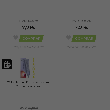
PVR:
13,67€
PVR:
13,67€
7,91€
7,91€
COMPRAR
COMPRAR
Preço por 100 Ml: 13,19€
Preço por 100 Ml: 13,19€
Wella Illumina Permanente 60 ml.
Tintura para cabelo
PVR:
17,18€