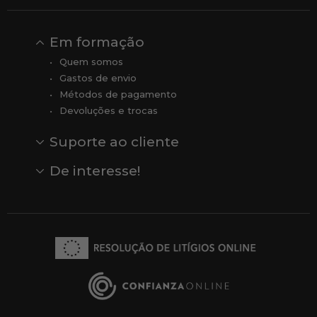
Em formação
Quem somos
Gastos de envio
Métodos de pagamento
Devoluções e trocas
Suporte ao cliente
Contato
Comentários
Comentários do Google
De interesse!
Veja todas as nossas marcas
Comprar vale-presente
Vendas
Outlet