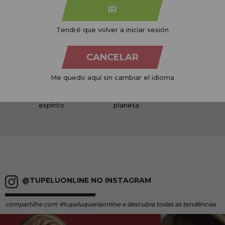
IR
Tendré que volver a iniciar sesión
CANCELAR
PAGAMENTOS 100%
PRODUTOS
CRUELTY FRE
Me quedo aquí sin cambiar el idioma
SEGUROS
ORGÂNICOS
Não testado e
Confiança e paz de
Respeitoso ao nosso
animais
espírito
planeta
@TUPELUONLINE NO INSTAGRAM
compartilhe
com #tupeluqueriaonline e descubra todas as tendências