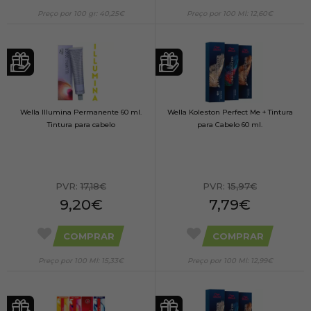
Preço por 100 gr: 40,25€
Preço por 100 Ml: 12,60€
Wella Illumina Permanente 60 ml.
Wella Koleston Perfect Me + Tintura
Tintura para cabelo
para Cabelo 60 ml.
PVR:
17,18€
PVR:
15,97€
9,20€
7,79€
COMPRAR
COMPRAR
Preço por 100 Ml: 15,33€
Preço por 100 Ml: 12,99€