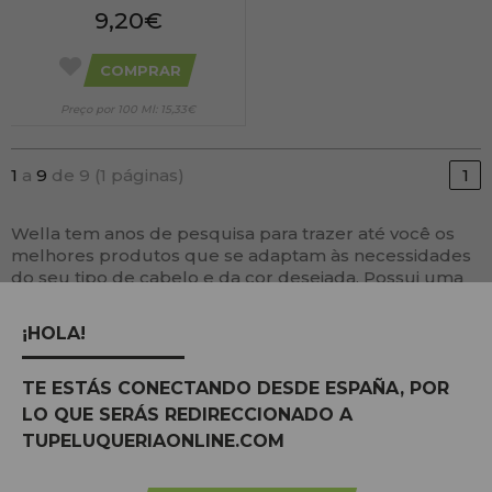
9,20€
COMPRAR
Preço por 100 Ml: 15,33€
1
a
9
de 9 (1 páginas)
1
Wella tem anos de pesquisa para trazer até você os
melhores produtos que se adaptam às necessidades
do seu tipo de cabelo e da cor desejada. Possui uma
variedade completa com tecnologias inovadoras que
protegem seus cabelos e lhe conferem uma cor
¡HOLA!
natural e brilhante.
TE ESTÁS CONECTANDO DESDE ESPAÑA, POR
LO QUE SERÁS REDIRECCIONADO A
TUPELUQUERIAONLINE.COM