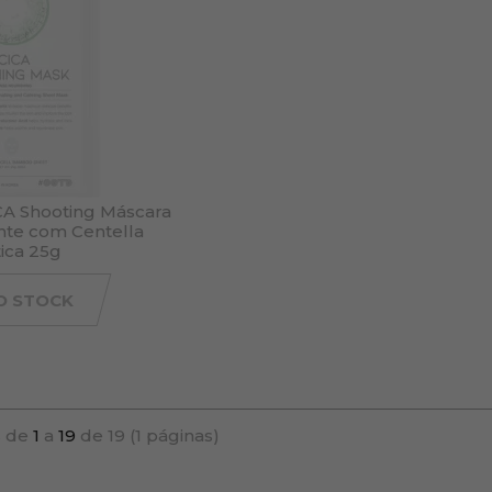
A Shooting Máscara
ante com Centella
tica 25g
O STOCK
 de
1
a
19
de 19 (1 páginas)