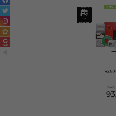
MASCULINO
ENVI
PRODUTO
MÉTODO
COM
ENCARACOLADO
PRESENTE
PACOTES DE PRESENTE
OUTLET
BLOG
42601
PVR
93