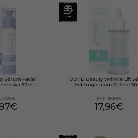
PRODUTO
COM
PRESENTE
y Sérum Facial
OOTD Beauty Wrinkle Lift 
Intensivo 50ml
Antirrugas com Retinol 5
:
17,00€
PVR:
19,99€
,97€
17,96€
PRODUTO