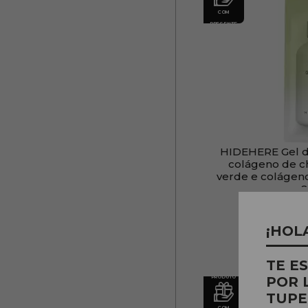
COM
PRESENTE
HIDEHERE Gel de
colágeno de c
verde e colágeno
2
PVR
6
¡HOL
TE E
PRODUTO
POR 
TUPE
COM