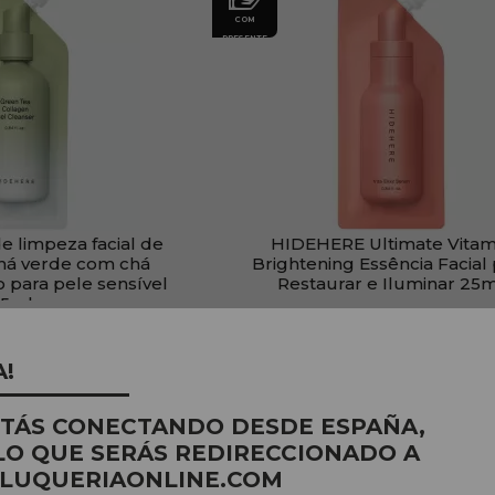
COM
PRESENTE
 limpeza facial de
HIDEHERE Ultimate Vitam
há verde com chá
Brightening Essência Facial
 para pele sensível
Restaurar e Iluminar 25
5ml
:
9,99€
PVR:
9,99€
,90€
6,90€
A!
STÁS CONECTANDO DESDE ESPAÑA,
PRODUTO
LO QUE SERÁS REDIRECCIONADO A
LUQUERIAONLINE.COM
COM