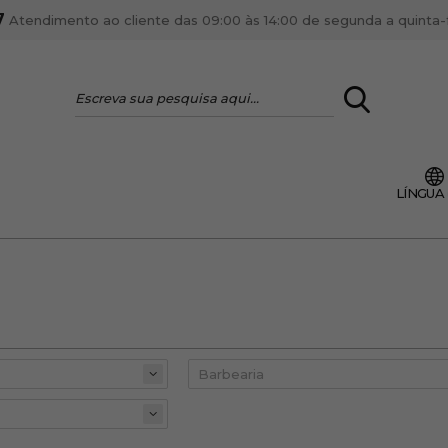
7
Atendimento ao cliente das 09:00 às 14:00 de segunda a quinta-fe
LOGIN
LÍNGUA
VOCÊ É PROFI
Cadastre-se conta PR
ente, ficar por dentro
Se é proprietário de um
anteriores.
como tal e usufruir de