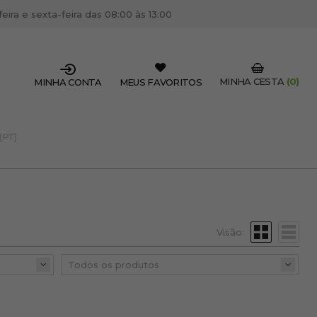
ira e sexta-feira das 08:00 às 13:00
MINHA CESTA
(0)
MINHA CONTA
MEUS FAVORITOS
(PT)
SSIONAL DO SETOR?
OFISSIONAL
 centro de cabeleireiro / estética, pode inscrever-se
 descontos e promoções exclusivas.
Visão:
CRIAR CONTA PROFISSIONAL