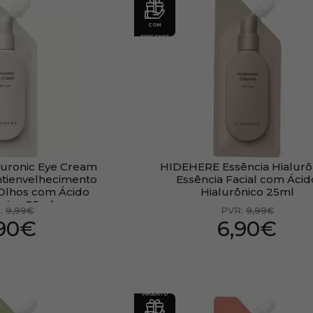
COM
PRESENTE
uronic Eye Cream
HIDEHERE Essência Hialurô
ntienvelhecimento
Essência Facial com Ácid
Olhos com Ácido
Hialurônico 25ml
ônico 25ml
:
9,99€
PVR:
9,99€
,90€
6,90€
PRODUTO