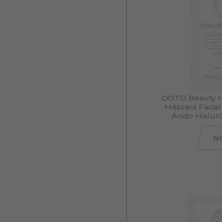
OOTD Beauty H
Máscara Facia
Ácido Hialur
N