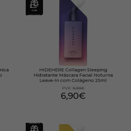
COM
PRESENTE
nica
HIDEHERE Collagen Sleeping
o
Hidratante Máscara Facial Noturna
Leave-In com Colágeno 25ml
PVR:
9,99€
6,90€
PRODUTO