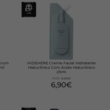
PRODUTO
COM
PRESENTE
Sérum
HIDEHERE Creme Facial Hidratante
0ml
Hialurônico Com Ácido Hialurônico
25ml
PVR:
9,99€
6,90€
PRODUTO