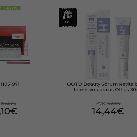
O GRÁTIS
PRODUTO
COM
PRESENTE
11051971
OOTD Beauty Sérum Revitali
Intensivo para os Olhos 3
:
103,50€
PVR:
16,00€
,10€
14,44€