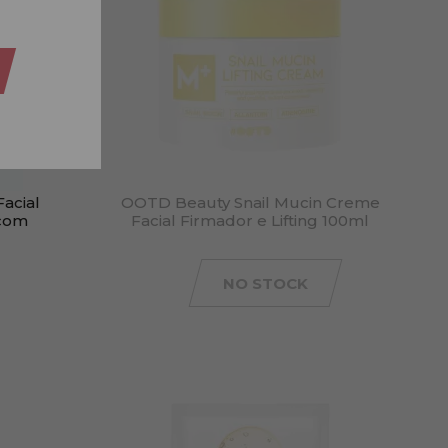
acial
OOTD Beauty Snail Mucin Creme
 com
Facial Firmador e Lifting 100ml
NO STOCK