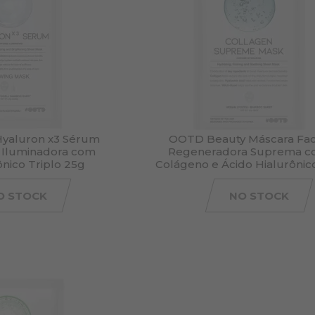
yaluron x3 Sérum
OOTD Beauty Máscara Fac
l Iluminadora com
Regeneradora Suprema 
ônico Triplo 25g
Colágeno e Ácido Hialurônic
O STOCK
NO STOCK