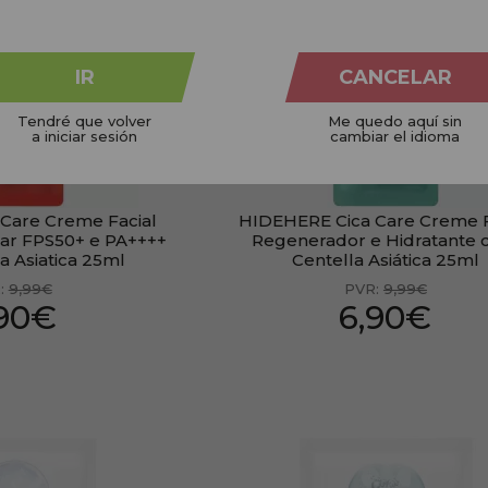
PRESENTE
IR
CANCELAR
Tendré que volver
Me quedo aquí sin
a iniciar sesión
cambiar el idioma
Care Creme Facial
HIDEHERE Cica Care Creme F
lar FPS50+ e PA++++
Regenerador e Hidratante
a Asiatica 25ml
Centella Asiática 25ml
:
9,99€
PVR:
9,99€
,90€
6,90€