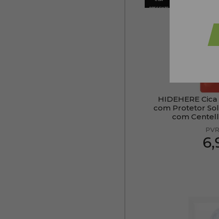
PRESENTE
HIDEHERE Cica 
com Protetor So
com Centell
PVR
6