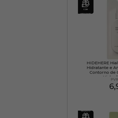
COM
PRESENTE
HIDEHERE Hial
Hidratante e A
Contorno de 
Hialur
PVR
6
PRODUTO