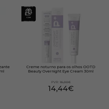
PRODUTO
COM
PRESENTE
zante
Creme noturno para os olhos OOTD
0ml
Beauty Overnight Eye Cream 30ml
PVR:
16,00€
14,44€