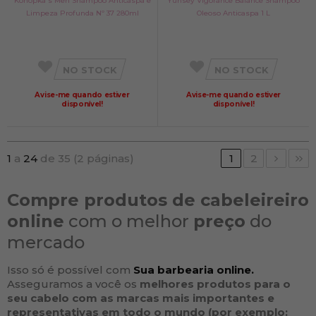
Konopka's Men Shampoo Anticaspa e
Yunsey Vigorance Balance Shampoo
Limpeza Profunda Nº 37 280ml
Oleoso Anticaspa 1 L
NO STOCK
NO STOCK
Avise-me quando estiver
Avise-me quando estiver
disponível!
disponível!
1
a
24
de 35 (2 páginas)
1
2
Compre produtos de cabeleireiro
online
com o melhor
preço
do
mercado
Isso só é possível com
Sua barbearia online.
Asseguramos a você os
melhores produtos para o
seu
cabelo
com as
marcas
mais importantes e
representativas em todo o mundo (por exemplo: