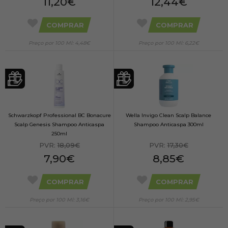
11,20€
12,44€
COMPRAR
COMPRAR
Preço por 100 Ml: 4,48€
Preço por 100 Ml: 6,22€
Schwarzkopf Professional BC Bonacure
Wella Invigo Clean Scalp Balance
Scalp Genesis Shampoo Anticaspa
Shampoo Anticaspa 300ml
250ml
PVR:
18,09€
PVR:
17,30€
7,90€
8,85€
COMPRAR
COMPRAR
Preço por 100 Ml: 3,16€
Preço por 100 Ml: 2,95€