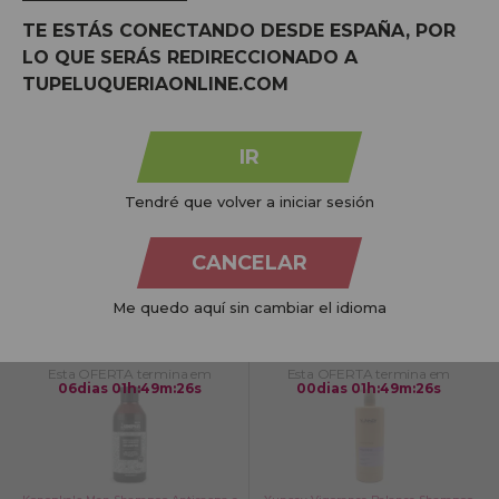
Preço por 100 Ml: 2,54€
Preço por 100 Ml: 1,61€
TE ESTÁS CONECTANDO DESDE ESPAÑA, POR
Esta OFERTA termina em
06
dias
01
h
:
49
m
:
25
s
LO QUE SERÁS REDIRECCIONADO A
TUPELUQUERIAONLINE.COM
IR
Shampoo Kerastase Symbiose para
Abril et Nature Shampoo e Máscara
couro cabeludo sensível, oleoso e com
Pure Detox 2 em 1 Purificante 250ml
caspa 250ml
Tendré que volver a iniciar sesión
CANCELAR
NO STOCK
NO STOCK
Me quedo aquí sin cambiar el idioma
Avise-me quando estiver
Avise-me quando estiver
disponível!
disponível!
Esta OFERTA termina em
Esta OFERTA termina em
06
dias
01
h
:
49
m
:
25
s
00
dias
01
h
:
49
m
:
25
s