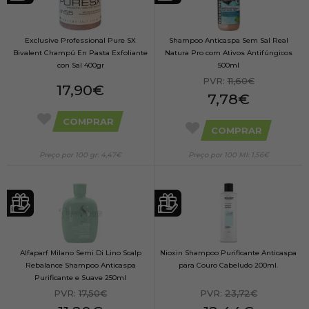
Exclusive Professional Pure SX
Shampoo Anticaspa Sem Sal Real
Bivalent Champú En Pasta Exfoliante
Natura Pro com Ativos Antifúngicos
con Sal 400gr
500ml
PVR:
11,60€
17,90€
7,78€
COMPRAR
COMPRAR
Preço por 100 gr: 4,47€
Preço por 100 Ml: 1,56€
Alfaparf Milano Semi Di Lino Scalp
Nioxin Shampoo Purificante Anticaspa
Rebalance Shampoo Anticaspa
para Couro Cabeludo 200ml.
Purificante e Suave 250ml
PVR:
17,50€
PVR:
23,72€