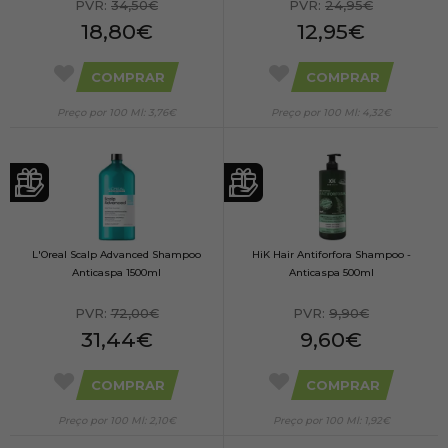
PVR:
34,50€
PVR:
24,95€
18,80€
12,95€
COMPRAR
COMPRAR
Preço por 100 Ml: 3,76€
Preço por 100 Ml: 4,32€
L'Oreal Scalp Advanced Shampoo
HiK Hair Antiforfora Shampoo -
Anticaspa 1500ml
Anticaspa 500ml
PVR:
72,00€
PVR:
9,90€
31,44€
9,60€
COMPRAR
COMPRAR
Preço por 100 Ml: 2,10€
Preço por 100 Ml: 1,92€