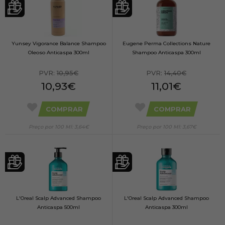
Yunsey Vigorance Balance Shampoo
Eugene Perma Collections Nature
Oleoso Anticaspa 300ml
Shampoo Anticaspa 300ml
PVR:
10,95€
PVR:
14,40€
10,93€
11,01€
COMPRAR
COMPRAR
Preço por 100 Ml: 3,64€
Preço por 100 Ml: 3,67€
L'Oreal Scalp Advanced Shampoo
L'Oreal Scalp Advanced Shampoo
Anticaspa 500ml
Anticaspa 300ml