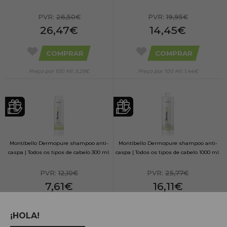
PVR:
26,50€
PVR:
19,95€
26,47€
14,45€
COMPRAR
COMPRAR
Preço por 100 Ml: 5,29€
Preço por 100 Ml: 1,44€
Montibello Dermopure shampoo anti-
Montibello Dermopure shampoo anti-
caspa | Todos os tipos de cabelo 300 ml.
caspa | Todos os tipos de cabelo 1000 ml.
PVR:
12,10€
PVR:
25,77€
7,61€
16,11€
COMPRAR
COMPRAR
¡HOLA!