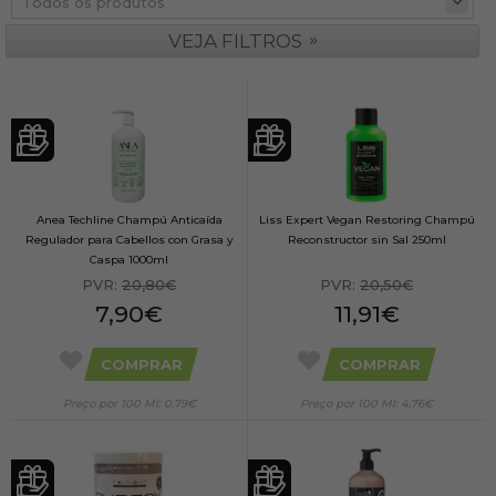
»
VEJA FILTROS
Anea Techline Champú Anticaída
Liss Expert Vegan Restoring Champú
Regulador para Cabellos con Grasa y
Reconstructor sin Sal 250ml
Caspa 1000ml
PVR:
20,80€
PVR:
20,50€
7,90€
11,91€
COMPRAR
COMPRAR
Preço por 100 Ml: 0,79€
Preço por 100 Ml: 4,76€