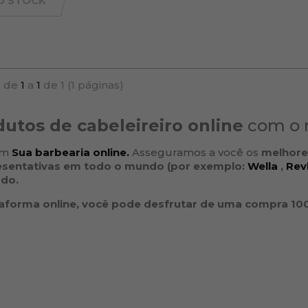
O STOCK
 de
1
a
1
de 1 (1 páginas)
utos de cabeleireiro online
com o 
com
Sua barbearia online.
Asseguramos a você os
melhore
esentativas em todo o mundo (por exemplo:
Wella
,
Rev
odo.
aforma online, você pode desfrutar de uma compra 100% 