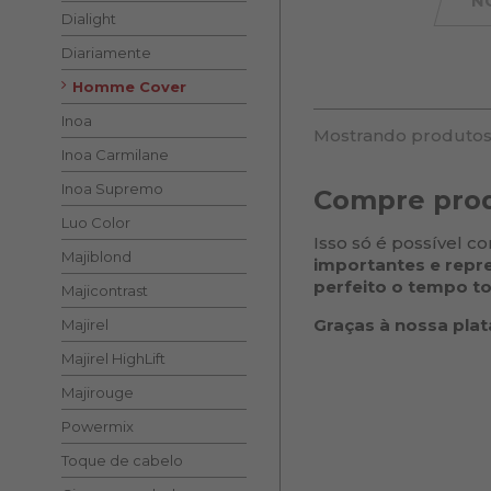
N
Dialight
Diariamente
Homme Cover
Inoa
Mostrando produtos
Inoa Carmilane
Inoa Supremo
Compre prod
Luo Color
Isso só é possível 
Majiblond
importantes e repr
perfeito o tempo t
Majicontrast
Graças à nossa plat
Majirel
Majirel HighLift
Majirouge
Powermix
Toque de cabelo