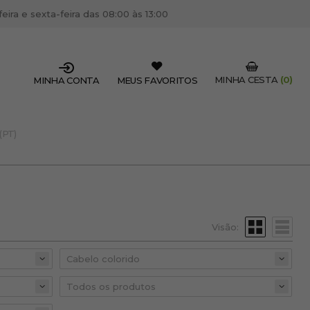
ira e sexta-feira das 08:00 às 13:00
MINHA CESTA
(0)
MINHA CONTA
MEUS FAVORITOS
(PT)
SSIONAL DO SETOR?
OFISSIONAL
 centro de cabeleireiro / estética, pode inscrever-se
 descontos e promoções exclusivas.
Visão:
CRIAR CONTA PROFISSIONAL