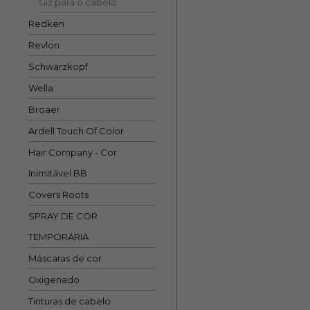
Giz para o cabelo
Redken
Revlon
Schwarzkopf
Wella
Broaer
Ardell Touch Of Color
Hair Company - Cor
Inimitável BB
Covers Roots
SPRAY DE COR
TEMPORÁRIA
Máscaras de cor
Oxigenado
Tinturas de cabelo