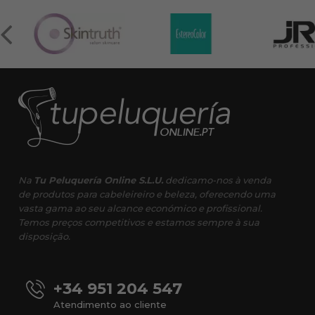
Na
Tu Peluquería Online S.L.U.
dedicamo-nos à venda
de produtos para cabeleireiro e beleza, oferecendo uma
vasta gama ao seu alcance económico e profissional.
Temos preços competitivos e estamos sempre à sua
disposição.
+34 951 204 547
Atendimento ao cliente