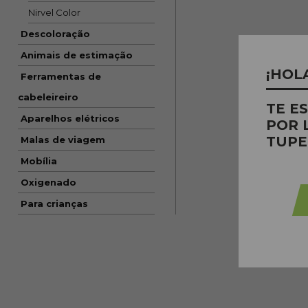
Nirvel Color
Descoloração
Animais de estimação
¡HOL
Ferramentas de
cabeleireiro
TE E
Aparelhos elétricos
POR 
TUPE
Malas de viagem
Mobília
Oxigenado
Para crianças