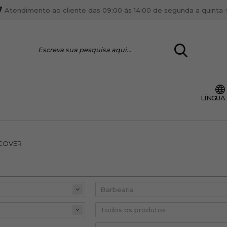
7
Atendimento ao cliente das 09:00 às 14:00 de segunda a quinta-fe
LOGIN
LÍNGUA
VOCÊ É PROFI
Cadastre-se conta PR
ente, ficar por dentro
COVER
Se é proprietário de um
anteriores.
como tal e usufruir de