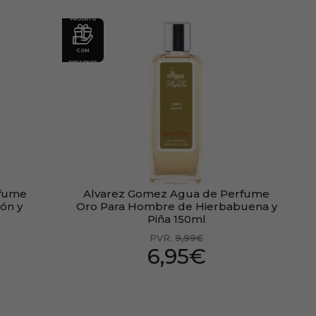
PRODUTO
COM
PRESENTE
rfume
Alvarez Gomez Agua de Perfume
ón y
Oro Para Hombre de Hierbabuena y
Piña 150ml
PVR:
9,99€
6,95€