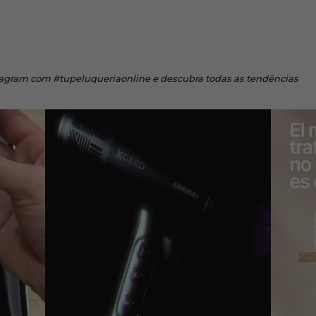
tagram
com #tupeluqueriaonline e descubra todas as tendências