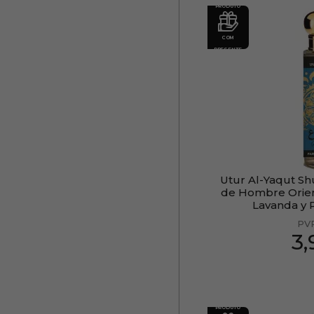
PRODUTO
COM
PRESENTE
Utur Al-Yaqut S
de Hombre Orie
Lavanda y 
PV
3
PRODUTO