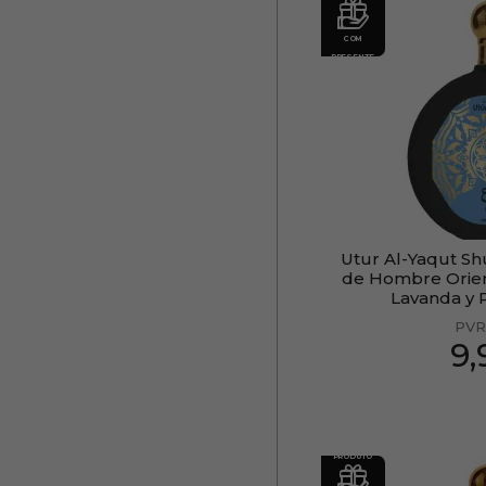
COM
PRESENTE
Utur Al-Yaqut S
de Hombre Orie
Lavanda y 
PVR
9
PRODUTO