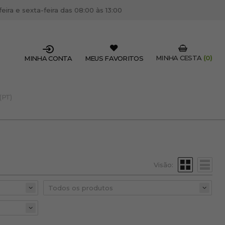
ira e sexta-feira das 08:00 às 13:00
MINHA CESTA
(0)
MINHA CONTA
MEUS FAVORITOS
(PT)
SSIONAL DO SETOR?
OFISSIONAL
 centro de cabeleireiro / estética, pode inscrever-se
 descontos e promoções exclusivas.
Visão:
CRIAR CONTA PROFISSIONAL