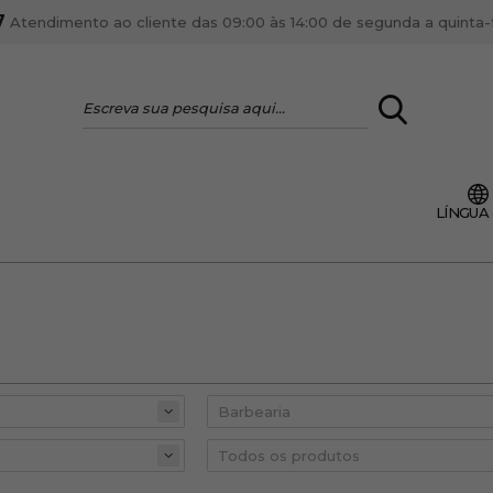
7
Atendimento ao cliente das 09:00 às 14:00 de segunda a quinta-fe
LOGIN
LÍNGUA
VOCÊ É PROFI
Cadastre-se conta PR
ente, ficar por dentro
Se é proprietário de um
anteriores.
como tal e usufruir de