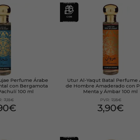
PRODUTO
COM
PRESENTE
hujae Perfume Árabe
Utur Al-Yaqut Batal Perfume
ntal con Bergamota
de Hombre Amaderado con 
Pachulí 100 ml
Menta y Ámbar 100 ml
R:
7,15€
PVR:
7,15€
,90€
3,90€
PRODUTO