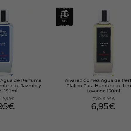
PRODUTO
COM
PRESENTE
 Agua de Perfume
Alvarez Gomez Agua de Pe
ombre de Jazmín y
Platino Para Hombre de Lim
el 150ml
Lavanda 150ml
:
9,99€
PVR:
9,99€
,95€
6,95€