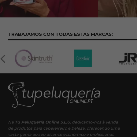
TRABAJAMOS CON TODAS ESTAS
MARCAS:
Na
Tu Peluquería Online S.L.U.
dedicamo-nos à venda
de produtos para cabeleireiro e beleza, oferecendo uma
vasta gama ao seu alcance económico e profissional.