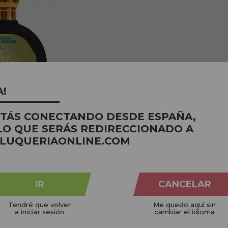
A!
ariq Perfume Árabe
STÁS CONECTANDO DESDE ESPAÑA,
ntal Amaderado con
LO QUE SERÁS REDIRECCIONADO A
s y Ámbar 100 ml
LUQUERIAONLINE.COM
:
15,50€
,90€
IR
CANCELAR
Tendré que volver
Me quedo aquí sin
 de
1
a
10
de 10 (1 páginas)
a iniciar sesión
cambiar el idioma