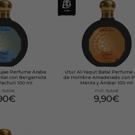
COM
PRESENTE
hujae Perfume Árabe
Utur Al-Yaqut Batal Perfume
ntal con Bergamota
de Hombre Amaderado con 
Pachulí 100 ml
Menta y Ámbar 100 ml
:
15,50€
PVR:
15,50€
,90€
9,90€