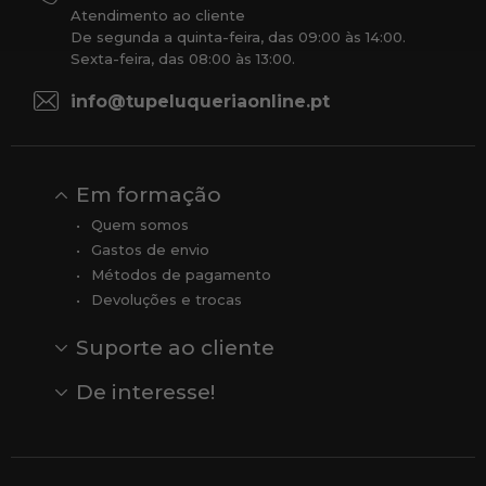
Atendimento ao cliente
De segunda a quinta-feira, das 09:00 às 14:00.
Sexta-feira, das 08:00 às 13:00.
info@tupeluqueriaonline.pt
Em formação
Quem somos
Gastos de envio
Métodos de pagamento
Devoluções e trocas
Suporte ao cliente
Contato
Comentários
Comentários do Google
De interesse!
Veja todas as nossas marcas
Comprar vale-presente
Vendas
Outlet