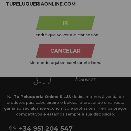
TUPELUQUERIAONLINE.COM
MARCAS:
ver todas
IR
Tendré que volver a iniciar sesión
CANCELAR
Me quedo aquí sin cambiar el idioma
Na
Tu Peluquería Online S.L.U.
dedicamo-nos à venda de
produtos para cabeleireiro e beleza, oferecendo uma vasta
gama ao seu alcance económico e profissional. Temos preços
competitivos e estamos sempre à sua disposição.
+34 951 204 547