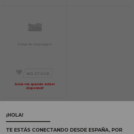
Estojo de maquiagem
NO STOCK
Avise-me quando estiver
disponível!
1
a
11
de 11 (1 páginas)
1
¡HOLA!
TE ESTÁS CONECTANDO DESDE ESPAÑA, POR