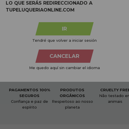
LO QUE SERÁS REDIRECCIONADO A
TUPELUQUERIAONLINE.COM
IR
Tendré que volver a iniciar sesión
CANCELAR
Me quedo aquí sin cambiar el idioma
PAGAMENTOS 100%
PRODUTOS
CRUELTY FRE
SEGUROS
ORGÂNICOS
Não testado e
Confiança e paz de
Respeitoso ao nosso
animais
espírito
planeta