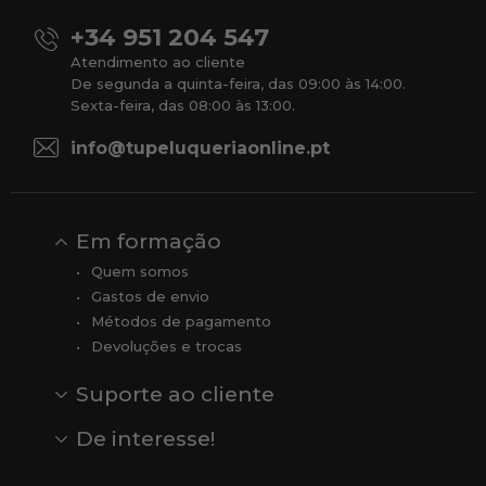
+34 951 204 547
Atendimento ao cliente
De segunda a quinta-feira, das 09:00 às 14:00.
Sexta-feira, das 08:00 às 13:00.
info@tupeluqueriaonline.pt
Em formação
Quem somos
Gastos de envio
Métodos de pagamento
Devoluções e trocas
Suporte ao cliente
Contato
Comentários
Comentários do Google
De interesse!
Veja todas as nossas marcas
Comprar vale-presente
Vendas
Outlet