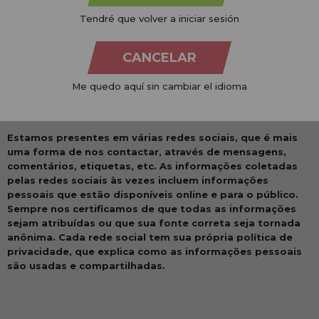
obter mais informações, visite nossa
política de cookies
)
Tendré que volver a iniciar sesión
para ver quanto tempo dura no nosso site, como você
usa o site, o tempo de carregamento e assim facilitar e
identificar se o site funciona corretamente, para resolvê-
CANCELAR
los e melhorar o desempenho do nosso site, para
oferecer um melhor serviço a todos os nossos usuários.
Me quedo aquí sin cambiar el idioma
Informações coletadas por redes sociais:
Estamos presentes em várias redes sociais, que é mais
uma forma de nos contactar, através de mensagens,
comentários, etiquetas, etc. As informações coletadas
pelas redes sociais às vezes incluem informações
pessoais que estão disponíveis online e para o público.
Sempre nos certificamos de que todas as informações
sejam atribuídas ou que sua fonte correta seja tornada
anônima. Cada rede social tem sua própria política de
privacidade, que explica como as informações pessoais
são usadas e compartilhadas.