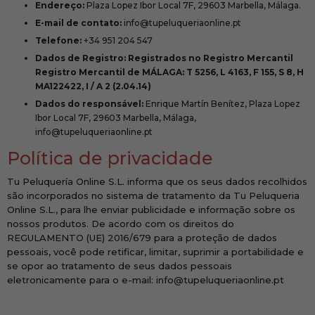
Endereço:
Plaza Lopez Ibor Local 7F, 29603 Marbella, Málaga.
E-mail de contato:
info@tupeluqueriaonline.pt
Telefone:
+34 951 204 547
Dados de Registro: Registrados no Registro Mercantil
Registro Mercantil de MÁLAGA: T 5256, L 4163, F 155, S 8, H
MA122422, I / A 2 (2.04.14)
Dados do responsável:
Enrique Martín Benítez,
Plaza Lopez
Ibor Local 7F, 29603 Marbella, Málaga,
info@tupeluqueriaonline.pt
Política de privacidade
Tu Peluquería Online S.L. informa que os seus dados recolhidos
são incorporados no sistema de tratamento da Tu Peluqueria
Online S.L., para lhe enviar publicidade e informação sobre os
nossos produtos. De acordo com os direitos do
REGULAMENTO (UE) 2016/679 para a proteção de dados
pessoais, você pode retificar, limitar, suprimir a portabilidade e
se opor ao tratamento de seus dados pessoais
eletronicamente para o e-mail: info@tupeluqueriaonline.pt