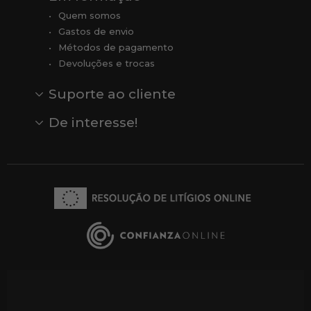
Quem somos
Gastos de envio
Métodos de pagamento
Devoluções e trocas
Suporte ao cliente
Contato
Comentários
Comentários do Google
De interesse!
Veja todas as nossas marcas
Comprar vale-presente
Vendas
Outlet