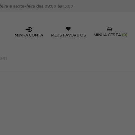
ira e sexta-feira das 08:00 às 13:00
MINHA CESTA
(0)
MINHA CONTA
MEUS FAVORITOS
(PT)
SSIONAL DO SETOR?
OFISSIONAL
 centro de cabeleireiro / estética, pode inscrever-se
 descontos e promoções exclusivas.
CRIAR CONTA PROFISSIONAL