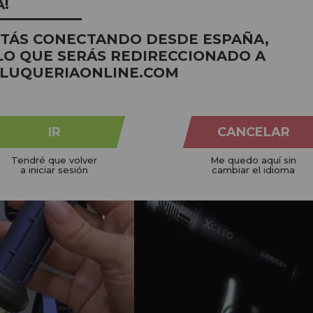
A!
 planeta
Não testado em animais
Em pe
STÁS CONECTANDO DESDE ESPAÑA,
LO QUE SERÁS REDIRECCIONADO A
LUQUERIAONLINE.COM
IR
CANCELAR
compartilhe
seus produtos no ins
Tendré que volver
Me quedo aquí sin
a iniciar sesión
cambiar el idioma