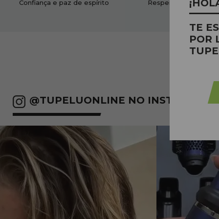
¡HOL
Confiança e paz de espírito
Respeitoso ao nosso
TE E
POR 
TUPE
@TUPELUONLINE NO INSTAGRAM