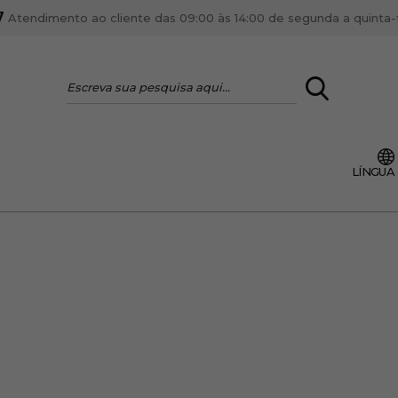
7
Atendimento ao cliente das 09:00 às 14:00 de segunda a quinta-fe
LOGIN
LÍNGUA
VOCÊ É PROFI
Cadastre-se conta PR
ente, ficar por dentro
Se é proprietário de um
anteriores.
como tal e usufruir de