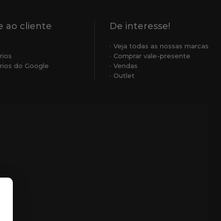
 ao cliente
De interesse!
Veja todas as nossas marcas
rios
Comprar vale-presente
ios do Google
Vendas
Outlet