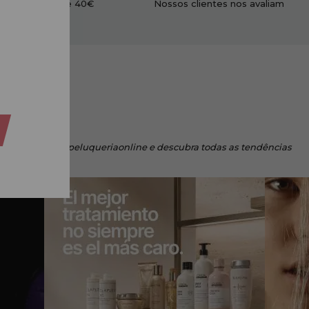
didos acima de 40€
Nossos clientes nos avaliam
tagram
com #tupeluqueriaonline e descubra todas as tendências