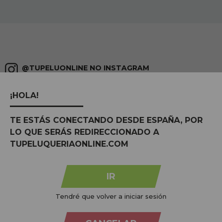
@TUPELUONLINE NO INSTAGRAM
compartilhe
com #tupeluqueriaonline e descubra todas as tendências
¡HOLA!
TE ESTÁS CONECTANDO DESDE ESPAÑA, POR
LO QUE SERÁS REDIRECCIONADO A
TUPELUQUERIAONLINE.COM
IR
Tendré que volver a iniciar sesión