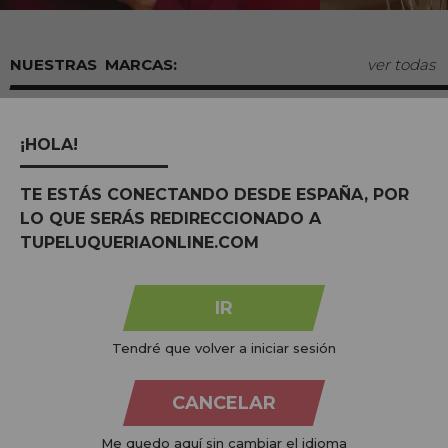
MARCAS:
ver todas
¡HOLA!
TE ESTÁS CONECTANDO DESDE ESPAÑA, POR
LO QUE SERÁS REDIRECCIONADO A
TUPELUQUERIAONLINE.COM
IR
Na
Tu Peluquería Online S.L.U.
dedicamo-nos à venda de
Tendré que volver a iniciar sesión
produtos para cabeleireiro e beleza, oferecendo uma vasta
gama ao seu alcance económico e profissional. Temos preços
CANCELAR
competitivos e estamos sempre à sua disposição.
Me quedo aquí sin cambiar el idioma