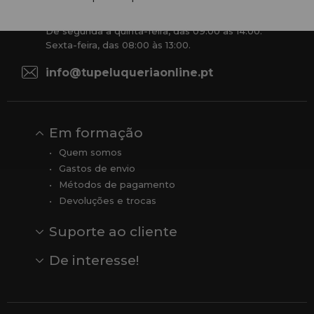
+34 951 204 547
Atendimento ao cliente
De segunda a quinta-feira, das 09:00 às 14:00.
Sexta-feira, das 08:00 às 13:00.
info@tupeluqueriaonline.pt
Em formação
Quem somos
Gastos de envio
Métodos de pagamento
Devoluções e trocas
Suporte ao cliente
Contato
Comentários
Comentários do Google
De interesse!
Veja todas as nossas marcas
Comprar vale-presente
Vendas
Outlet