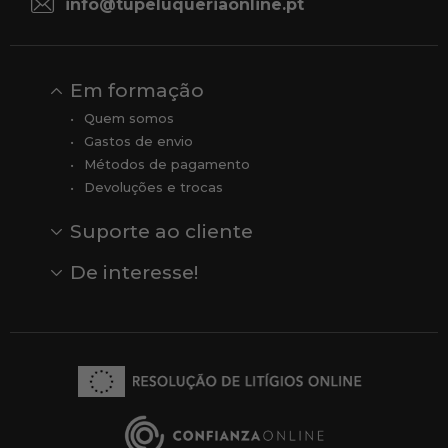
info@tupeluqueriaonline.pt
Em formação
Quem somos
Gastos de envio
Métodos de pagamento
Devoluções e trocas
Suporte ao cliente
Contato
Comentários
Comentários do Google
De interesse!
Veja todas as nossas marcas
Comprar vale-presente
Vendas
Outlet