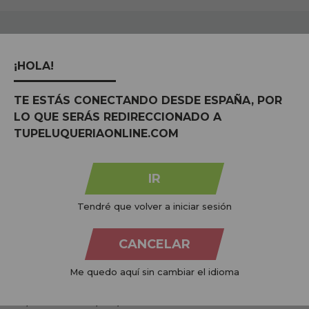
¡HOLA!
TE ESTÁS CONECTANDO DESDE ESPAÑA, POR
LO QUE SERÁS REDIRECCIONADO A
PAGAMENTOS 100%
PRODUTOS
CRUELTY FRE
TUPELUQUERIAONLINE.COM
SEGUROS
ORGÂNICOS
Não testado e
Confiança e paz de
Respeitoso ao nosso
animais
espírito
planeta
IR
Tendré que volver a iniciar sesión
CANCELAR
@TUPELUONLINE NO INSTAGRAM
Me quedo aquí sin cambiar el idioma
compartilhe
com #tupeluqueriaonline e descubra todas as tendências