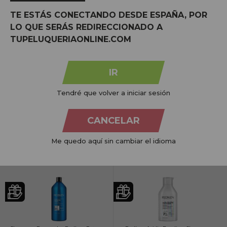
Preço por 100 Ml: 1,94€
Preço por 100 Ml: 2,95€
TE ESTÁS CONECTANDO DESDE ESPAÑA, POR
LO QUE SERÁS REDIRECCIONADO A
TUPELUQUERIAONLINE.COM
IR
L'Oréal Serie Expert Pro Shampoo
Shampoo Reparador Redken Extreme
Renovador de Dicas Finas Longas
Damaged Hair 300ml
300ml
Tendré que volver a iniciar sesión
PVR:
21,55€
PVR:
24,66€
11,20€
13,85€
CANCELAR
COMPRAR
COMPRAR
Me quedo aquí sin cambiar el idioma
Preço por 100 Ml: 3,73€
Preço por 100 Ml: 4,62€