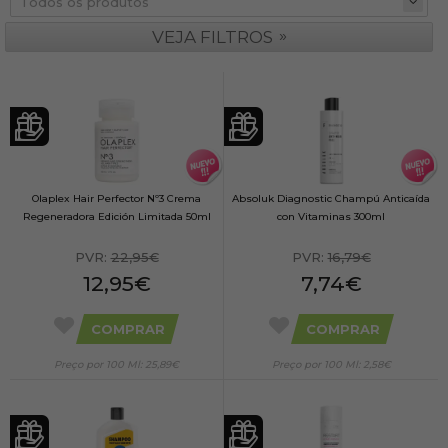
»
VEJA FILTROS
Olaplex Hair Perfector Nº3 Crema
Absoluk Diagnostic Champú Anticaída
Regeneradora Edición Limitada 50ml
con Vitaminas 300ml
PVR:
22,95€
PVR:
16,79€
12,95€
7,74€
COMPRAR
COMPRAR
Preço por 100 Ml: 25,89€
Preço por 100 Ml: 2,58€