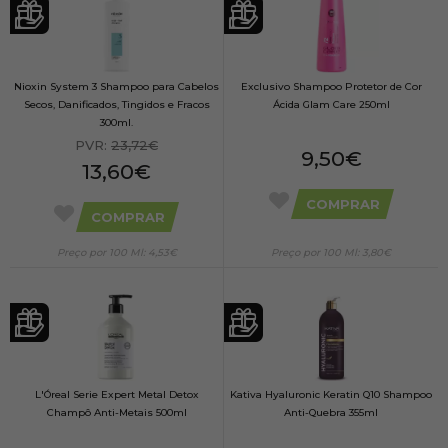
Nioxin System 3 Shampoo para Cabelos
Exclusivo Shampoo Protetor de Cor
Secos, Danificados, Tingidos e Fracos
Ácida Glam Care 250ml
300ml.
PVR:
23,72€
9,50€
13,60€
COMPRAR
COMPRAR
Preço por 100 Ml: 4,53€
Preço por 100 Ml: 3,80€
L'Óreal Serie Expert Metal Detox
Kativa Hyaluronic Keratin Q10 Shampoo
Champô Anti-Metais 500ml
Anti-Quebra 355ml