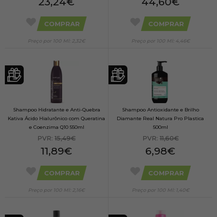
23,24€
44,60€
COMPRAR
COMPRAR
Preço por 100 Ml: 2,32€
Preço por 100 Ml: 4,46€
Shampoo Hidratante e Anti-Quebra
Shampoo Antioxidante e Brilho
Kativa Ácido Hialurônico com Queratina
Diamante Real Natura Pro Plastica
e Coenzima Q10 550ml
500ml
PVR:
15,49€
PVR:
11,60€
11,89€
6,98€
COMPRAR
COMPRAR
Preço por 100 Ml: 2,16€
Preço por 100 Ml: 1,40€