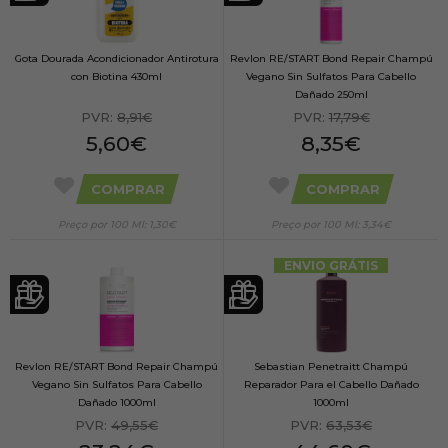
Gota Dourada Acondicionador Antirotura
Revlon RE/START Bond Repair Champú
con Biotina 430ml
Vegano Sin Sulfatos Para Cabello
Dañado 250ml
PVR:
8,91€
PVR:
17,79€
5,60€
8,35€
COMPRAR
COMPRAR
Preço por 100 Ml: 1,30€
Preço por 100 Ml: 3,34€
ENVIO GRÁTIS
Revlon RE/START Bond Repair Champú
Sebastian Penetraitt Champú
Vegano Sin Sulfatos Para Cabello
Reparador Para el Cabello Dañado
Dañado 1000ml
1000ml
PVR:
49,55€
PVR:
63,53€