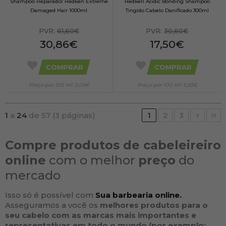
Shampoo Reparador Redken Extreme
Redken Acidic Bonding Shampoo
Damaged Hair 1000ml
Tingido Cabelo Danificado 300ml
PVR:
61,60€
PVR:
30,60€
30,86€
17,50€
COMPRAR
COMPRAR
Preço por 100 Ml: 3,09€
Preço por 100 Ml: 5,83€
1
a
24
de 57 (3 páginas)
1
2
3
Compre produtos de cabeleireiro
online
com o melhor
preço
do
mercado
Isso só é possível com
Sua barbearia online.
Asseguramos a você os
melhores produtos para o
seu
cabelo
com as
marcas
mais importantes e
representativas em todo o mundo (por exemplo: