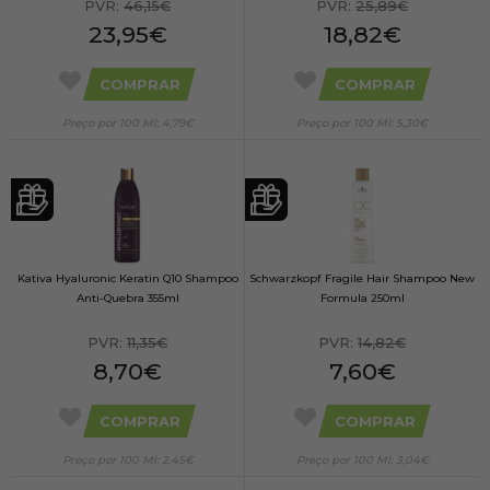
PVR:
46,15€
PVR:
25,89€
23,95€
18,82€
COMPRAR
COMPRAR
Preço por 100 Ml: 4,79€
Preço por 100 Ml: 5,30€
Kativa Hyaluronic Keratin Q10 Shampoo
Schwarzkopf Fragile Hair Shampoo New
Anti-Quebra 355ml
Formula 250ml
PVR:
11,35€
PVR:
14,82€
8,70€
7,60€
COMPRAR
COMPRAR
Preço por 100 Ml: 2,45€
Preço por 100 Ml: 3,04€