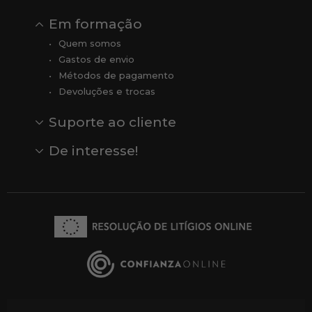
Em formação
Quem somos
Gastos de envio
Métodos de pagamento
Devoluções e trocas
Suporte ao cliente
Contato
Comentários
Comentários do Google
De interesse!
Veja todas as nossas marcas
Comprar vale-presente
Vendas
Outlet