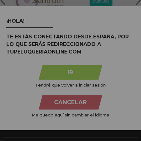
¡HOLA!
TE ESTÁS CONECTANDO DESDE ESPAÑA, POR
LO QUE SERÁS REDIRECCIONADO A
TUPELUQUERIAONLINE.COM
Na
Tu Peluquería Online S.L.U.
dedicamo-nos à venda de
produtos para cabeleireiro e beleza, oferecendo uma vasta
gama ao seu alcance económico e profissional. Temos preços
IR
competitivos e estamos sempre à sua disposição.
Tendré que volver a iniciar sesión
+34 951 204 547
Atendimento ao cliente
CANCELAR
De segunda a quinta-feira, das 09:00 às 14:00.
Sexta-feira, das 08:00 às 13:00.
Me quedo aquí sin cambiar el idioma
info@tupeluqueriaonline.pt