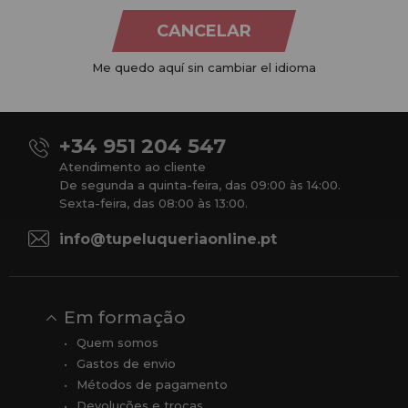
CANCELAR
Na
Tu Peluquería Online S.L.U.
dedicamo-nos à venda de
produtos para cabeleireiro e beleza, oferecendo uma vasta
Me quedo aquí sin cambiar el idioma
gama ao seu alcance económico e profissional. Temos preços
competitivos e estamos sempre à sua disposição.
+34 951 204 547
Atendimento ao cliente
De segunda a quinta-feira, das 09:00 às 14:00.
Sexta-feira, das 08:00 às 13:00.
info@tupeluqueriaonline.pt
Em formação
Quem somos
Gastos de envio
Métodos de pagamento
Devoluções e trocas