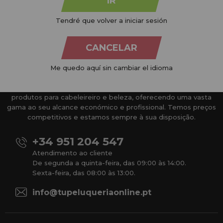
IR
Tendré que volver a iniciar sesión
CANCELAR
Me quedo aquí sin cambiar el idioma
Na
Tu Peluquería Online S.L.U.
dedicamo-nos à venda de
produtos para cabeleireiro e beleza, oferecendo uma vasta
gama ao seu alcance económico e profissional. Temos preços
competitivos e estamos sempre à sua disposição.
+34 951 204 547
Atendimento ao cliente
De segunda a quinta-feira, das 09:00 às 14:00.
Sexta-feira, das 08:00 às 13:00.
info@tupeluqueriaonline.pt