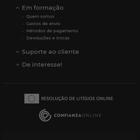
Em formação
Quem somos
Gastos de envio
Métodos de pagamento
Devoluções e trocas
Suporte ao cliente
Contato
Comentários
Comentários do Google
De interesse!
Veja todas as nossas marcas
Comprar vale-presente
Vendas
Outlet