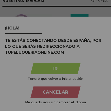
MARCAS:
ver todas
¡HOLA!
TE ESTÁS CONECTANDO DESDE ESPAÑA, POR
LO QUE SERÁS REDIRECCIONADO A
TUPELUQUERIAONLINE.COM
IR
Na
Tu Peluquería Online S.L.U.
dedicamo-nos à venda de
produtos para cabeleireiro e beleza, oferecendo uma vasta
Tendré que volver a iniciar sesión
gama ao seu alcance económico e profissional. Temos preços
competitivos e estamos sempre à sua disposição.
CANCELAR
+34 951 204 547
Atendimento ao cliente
Me quedo aquí sin cambiar el idioma
De segunda a quinta-feira, das 09:00 às 14:00.