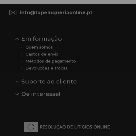
Sexta-feira, das 08:00 às 13:00.
info@tupeluqueriaonline.pt
Em formação
Quem somos
Gastos de envio
Métodos de pagamento
Devoluções e trocas
Suporte ao cliente
Contato
Comentários
Comentários do Google
De interesse!
Veja todas as nossas marcas
Comprar vale-presente
Vendas
Outlet