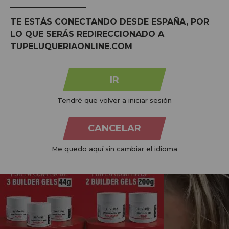
Confiança e paz de
Respeitoso ao nosso
animais
espírito
planeta
TE ESTÁS CONECTANDO DESDE ESPAÑA, POR
LO QUE SERÁS REDIRECCIONADO A
TUPELUQUERIAONLINE.COM
IR
@TUPELUONLINE NO INSTAGRAM
Tendré que volver a iniciar sesión
compartilhe
com #tupeluqueriaonline e descubra todas as tendências
CANCELAR
Me quedo aquí sin cambiar el idioma