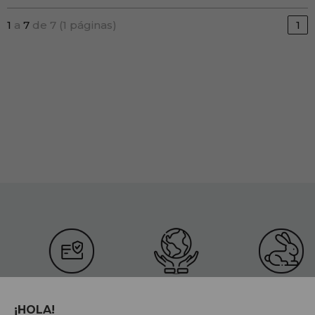
1
a
7
de 7 (1 páginas)
1
PAGAMENTOS 100%
PRODUTOS
CRUELTY FRE
¡HOLA!
SEGUROS
ORGÂNICOS
Não testado e