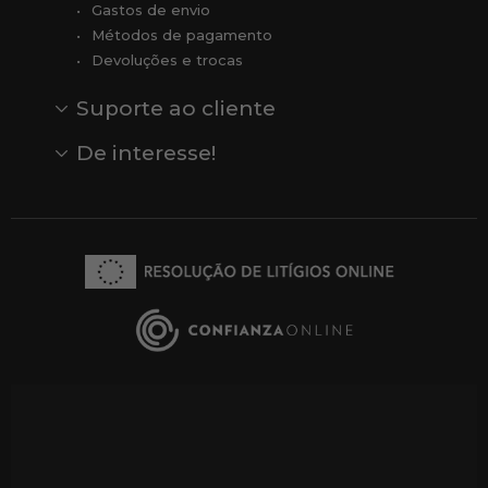
Gastos de envio
Métodos de pagamento
Devoluções e trocas
Suporte ao cliente
Contato
Comentários
Comentários do Google
De interesse!
Veja todas as nossas marcas
Comprar vale-presente
Vendas
Outlet