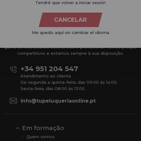
Tendré que volver a iniciar sesión
CANCELAR
Me quedo aquí sin cambiar el idioma
Na
Tu Peluquería Online S.L.U.
dedicamo-nos à venda de
produtos para cabeleireiro e beleza, oferecendo uma vasta
gama ao seu alcance económico e profissional. Temos preços
competitivos e estamos sempre à sua disposição.
+34 951 204 547
Atendimento ao cliente
De segunda a quinta-feira, das 09:00 às 14:00.
Sexta-feira, das 08:00 às 13:00.
info@tupeluqueriaonline.pt
Em formação
Quem somos