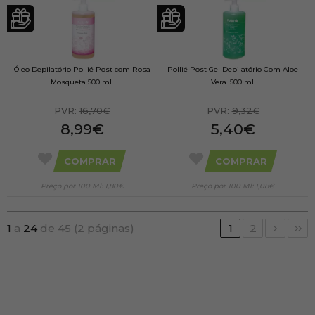
Óleo Depilatório Pollié Post com Rosa
Pollié Post Gel Depilatório Com Aloe
Mosqueta 500 ml.
Vera. 500 ml.
PVR:
16,70€
PVR:
9,32€
8,99€
5,40€
COMPRAR
COMPRAR
Preço por 100 Ml: 1,80€
Preço por 100 Ml: 1,08€
1
a
24
de 45 (2 páginas)
1
2