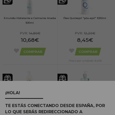
Emulsão Hidratante e Calmante Anadia
Óleo Quickepil "pós-epil" 1000ml.
500ml.
PVR:
14,80€
PVR:
12,20€
10,68€
8,45€
COMPRAR
COMPRAR
Preço por unidade: 8,45€
¡HOLA!
Depilflax Emulsão Pós-Depilatória 500
Anadia Alovera Gel e Rosehip 500 ml.
ml.
TE ESTÁS CONECTANDO DESDE ESPAÑA, POR
LO QUE SERÁS REDIRECCIONADO A
PVR:
18,62€
PVR:
22,51€