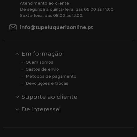
Atendimento ao cliente
De segunda a quinta-feira, das 09:00 às 14:00.
Sexta-feira, das 08:00 às 13:00.
info@tupeluqueriaonline.pt
Em formação
Quem somos
Gastos de envio
Métodos de pagamento
Devoluções e trocas
Suporte ao cliente
Contato
Comentários
Comentários do Google
De interesse!
Veja todas as nossas marcas
Comprar vale-presente
Vendas
Outlet