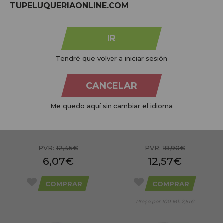
TUPELUQUERIAONLINE.COM
13,50€
16,35€
COMPRAR
COMPRAR
IR
Preço por 100 gr: 2,70€
Preço por 100 Ml: 3,27€
Tendré que volver a iniciar sesión
CANCELAR
Me quedo aquí sin cambiar el idioma
Depilflax Mouse Post Remoção de
Sibel Aloe Vera Gel Pós-depilatório 500
Pêlos 200 ml.
ml.
PVR:
12,45€
PVR:
18,90€
6,07€
12,57€
COMPRAR
COMPRAR
Preço por 100 Ml: 2,51€