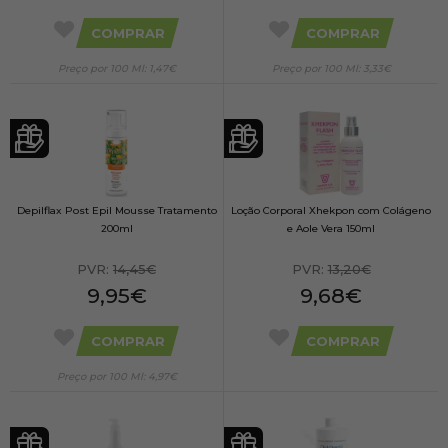
COMPRAR
COMPRAR
Preço por 100 Ml: 1,47€
Preço por 100 Ml: 3,33€
Depilflax Post Epil Mousse Tratamento
Loção Corporal Xhekpon com Colágeno
200ml
e Aole Vera 150ml
PVR:
14,45€
PVR:
13,20€
9,95€
9,68€
COMPRAR
COMPRAR
Preço por 100 Ml: 4,97€