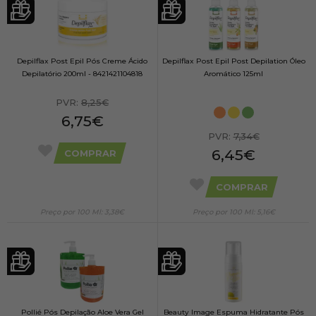
Depilflax Post Epil Pós Creme Ácido
Depilflax Post Epil Post Depilation Óleo
Depilatório 200ml - 8421421104818
Aromático 125ml
PVR:
8,25€
6,75€
PVR:
7,34€
6,45€
COMPRAR
COMPRAR
Preço por 100 Ml: 3,38€
Preço por 100 Ml: 5,16€
Pollié Pós Depilação Aloe Vera Gel
Beauty Image Espuma Hidratante Pós