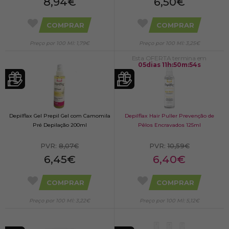
8,94€
6,50€
COMPRAR
COMPRAR
Preço por 100 Ml: 1,79€
Preço por 100 Ml: 3,25€
Esta OFERTA termina em
05
dias
11
h
:
50
m
:
54
s
Depilflax Gel Prepil Gel com Camomila
Depilflax Hair Puller Prevenção de
Pré Depilação 200ml
Pêlos Encravados 125ml
PVR:
8,07€
PVR:
10,59€
6,45€
6,40€
COMPRAR
COMPRAR
Preço por 100 Ml: 3,22€
Preço por 100 Ml: 5,12€