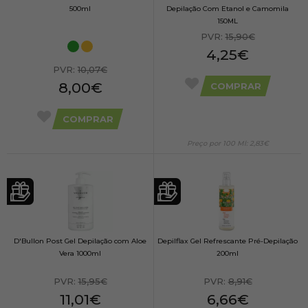
500ml
Depilação Com Etanol e Camomila
150ML
PVR:
15,90€
4,25€
PVR:
10,07€
8,00€
COMPRAR
COMPRAR
Preço por 100 Ml: 2,83€
D'Bullon Post Gel Depilação com Aloe
Depilflax Gel Refrescante Pré-Depilação
Vera 1000ml
200ml
PVR:
15,95€
PVR:
8,91€
11,01€
6,66€