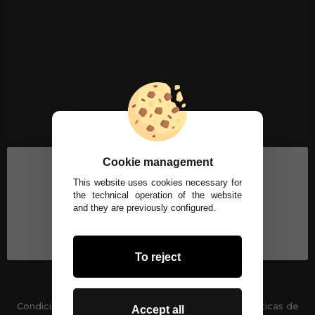
Cookie management
This website uses cookies necessary for
the technical operation of the website
and they are previously configured.
To reject
Condiciones generales
-
Políticas de privacidad
Políticas de
Accept all