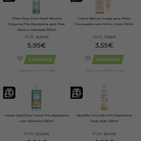
Ufaes Easy Post-Depil Mousse
Creme Beauty Image para Pêlos
Espuma Pós-Depilatória para Pele
Encravados com AHA e Limão 100ml
Macia e Hidratada 300ml
PVR:
8,69€
PVR:
7,56€
5,95€
3,55€
COMPRAR
COMPRAR
Preço por 100 Ml: 1,98€
Preço por 100 Ml: 3,55€
Inocos DepilCare Creme Pós-depilatório
Depilflax Emulsão Pós Depilatória
com Alantoína 500ml
Tripla Ação 200ml
PVR:
12,00€
PVR:
8,07€