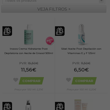
»
VEJA FILTROS
Inocos Crema Hidratante Post
Sibel Aceite Post Depilación con
Depilatoria con Aecite de Girasol 500ml
Vitaminas E y F 125ml
PVR:
15,50€
PVR:
11,50€
11,56€
6,50€
COMPRAR
COMPRAR
Preço por 100 Ml: 2,31€
Preço por 100 Ml: 5,20€