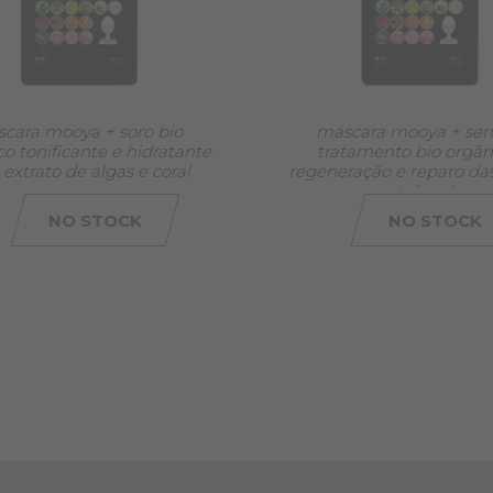
cara mooya + soro bio
máscara mooya + se
o tonificante e hidratante
tratamento bio orgân
extrato de algas e coral
regeneração e reparo da
com proteína da se
NO STOCK
NO STOCK