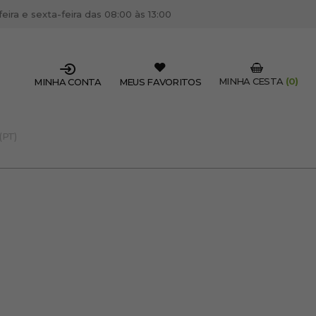
ira e sexta-feira das 08:00 às 13:00
MINHA CESTA
(0)
MINHA CONTA
MEUS FAVORITOS
(PT)
SSIONAL DO SETOR?
OFISSIONAL
 centro de cabeleireiro / estética, pode inscrever-se
 descontos e promoções exclusivas.
CRIAR CONTA PROFISSIONAL