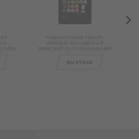
rum
máscara mooya + serum
má
ico
esfoliação bio orgânica e
s
s mãos
tratamento nutricional para pés
da
ásperos
NO STOCK