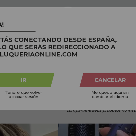
A!
STÁS CONECTANDO DESDE ESPAÑA,
NICOS
CRUELTY FREE
LO QUE SERÁS REDIRECCIONADO A
 planeta
Não testado em animais
Em pe
LUQUERIAONLINE.COM
IR
CANCELAR
Tendré que volver
Me quedo aquí sin
a iniciar sesión
cambiar el idioma
compartilhe
seus produtos no ins