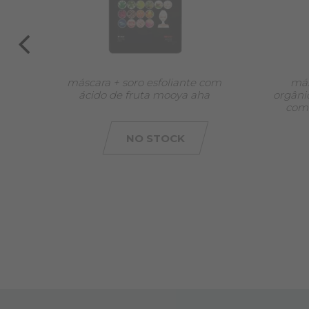
o
máscara + soro esfoliante com
más
ácido de fruta mooya aha
orgânic
bra
com 
NO STOCK