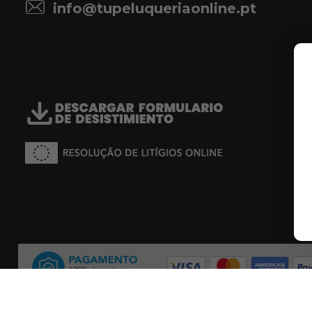
info@tupeluqueriaonline.pt