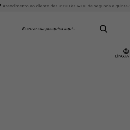
7
Atendimento ao cliente das 09:00 às 14:00 de segunda a quinta-fe
LOGIN
LÍNGUA
VOCÊ É PROFI
Cadastre-se conta PR
ente, ficar por dentro
Se é proprietário de um
anteriores.
como tal e usufruir de