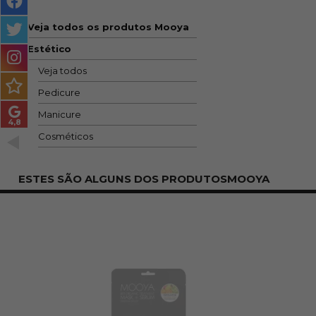
MASCULINO
Veja todos os produtos Mooya
MÉTODO
Estético
ENCARACOLADO
Veja todos
PACOTES DE PRESENTE
Pedicure
Manicure
OUTLET
Cosméticos
BLOG
ESTES SÃO ALGUNS DOS PRODUTOSMOOYA