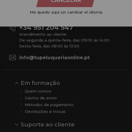
CANCELAR
produtos para cabeleireiro e beleza, oferecendo uma vasta
gama ao seu alcance económico e profissional. Temos preços
Me quedo aquí sin cambiar el idioma
competitivos e estamos sempre à sua disposição.
+34 951 204 547
Atendimento ao cliente
De segunda a quinta-feira, das 09:00 às 14:00.
Sexta-feira, das 08:00 às 13:00.
info@tupeluqueriaonline.pt
Em formação
Quem somos
Gastos de envio
Métodos de pagamento
Devoluções e trocas
Suporte ao cliente