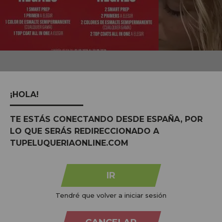
MARCAS:
ver todas
¡HOLA!
TE ESTÁS CONECTANDO DESDE ESPAÑA, POR
LO QUE SERÁS REDIRECCIONADO A
TUPELUQUERIAONLINE.COM
IR
Tendré que volver a iniciar sesión
Na
Tu Peluquería Online S.L.U.
dedicamo-nos à venda de