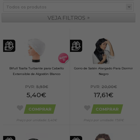
»
VEJA FILTROS
Bifull Toalla Turbante para Cabello
Gorro de Satén Alargado Para Dormir
Extensible de Algodón Blanco
Negro
PVR:
5,93€
PVR:
20,00€
5,40€
17,61€
COMPRAR
COMPRAR
Preço por unidade: 5,40€
Preço por unidade: 17,61€