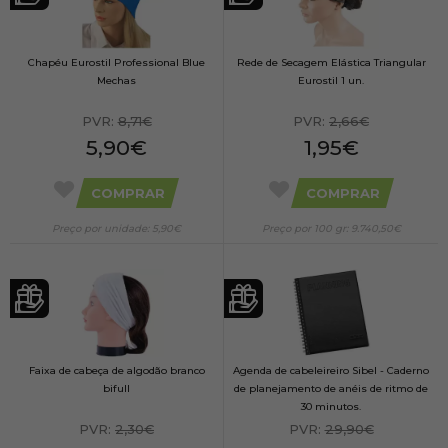
Chapéu Eurostil Professional Blue
Rede de Secagem Elástica Triangular
Mechas
Eurostil 1 un.
PVR:
8,71€
PVR:
2,66€
5,90€
1,95€
COMPRAR
COMPRAR
Preço por unidade: 5,90€
Preço por 100 gr: 9.740,50€
Faixa de cabeça de algodão branco
Agenda de cabeleireiro Sibel - Caderno
bifull
de planejamento de anéis de ritmo de
30 minutos.
PVR:
2,30€
PVR:
29,90€