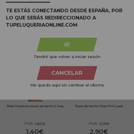
TE ESTÁS CONECTANDO DESDE ESPAÑA, POR
ONE FOR ME Rede / Chapéu - Castanho
Rede FINET de Náilon invisível - Preto 2
LO QUE SERÁS REDIRECCIONADO A
Claro 1 Unid.
Unid.
TUPELUQUERIAONLINE.COM
PVR:
2,11€
PVR:
1,80€
1,20€
0,90€
IR
COMPRAR
COMPRAR
Tendré que volver a iniciar sesión
CANCELAR
Me quedo aquí sin cambiar el idioma
Sibel Impresso touca de banho | rosa
Touca de banho Sibel Pink Lace
PVR:
1,80€
PVR:
3,19€
1,40€
2,90€