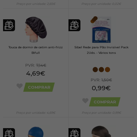
Preço por unidade: 2,65€
Preço por unidade: 0,02€
Touca de dormir de cetim anti-frizz
Sibel Rede para Pão Invisível Pack
Bifull
2Uds. - Vários tons
PVR:
7,14€
4,69€
PVR:
1,50€
0,99€
COMPRAR
COMPRAR
Preço por unidade: 4,69€
Preço por unidade: 0,99€