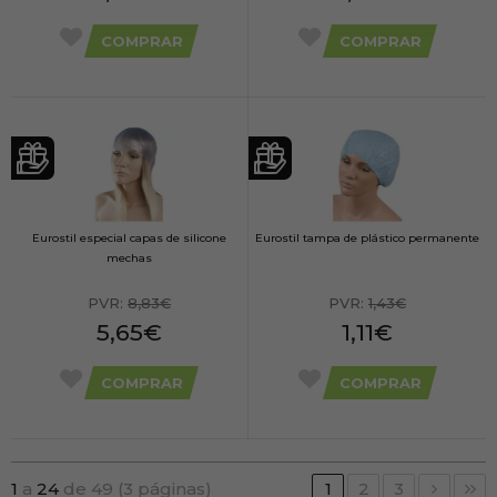
COMPRAR
COMPRAR
Eurostil especial capas de silicone
Eurostil tampa de plástico permanente
mechas
PVR:
8,83€
PVR:
1,43€
5,65€
1,11€
COMPRAR
COMPRAR
1
a
24
de 49 (3 páginas)
1
2
3