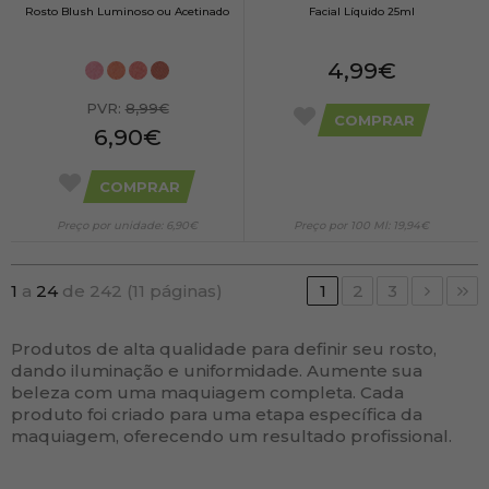
Rosto Blush Luminoso ou Acetinado
Facial Líquido 25ml
4,99€
PVR:
8,99€
COMPRAR
6,90€
COMPRAR
Preço por unidade: 6,90€
Preço por 100 Ml: 19,94€
1
a
24
de 242 (11 páginas)
1
2
3
Produtos de alta qualidade para definir seu rosto,
dando iluminação e uniformidade. Aumente sua
beleza com uma maquiagem completa. Cada
produto foi criado para uma etapa específica da
maquiagem, oferecendo um resultado profissional.