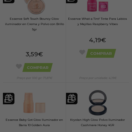
Essence Soft Touch Bouncy Glow
Essence What a Tint! Tinte Para Labios
iluminador en Crema y Polvo con Brillo
y Mejillas Raspberry Vibes
5gr
4,19€
3,59€
COMPRAR
COMPRAR
Preço por 100 gr: 71,87€
Preço por unidade: 4,19€
Essence Baby Got Glow Iluminador en
Kryolan High Glow Polvo Iluminador
Barra 10 Golden Aura
Cashmere Honey 4GR