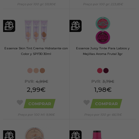
Preço por 100 gr: 59,90€
Preço por 100 gr: 223,85€
Essence Skin Tint Crema Hidratante con
Essence Juicy Tinte Para Labios y
Color y SPF30 30ml
Mejillas Aroma Frutal 3gr
PVR:
4,99€
PVR:
3,79€
2,99€
1,98€
COMPRAR
COMPRAR
Preço por 100 Ml: 9,96€
Preço por 100 gr: 66,15€