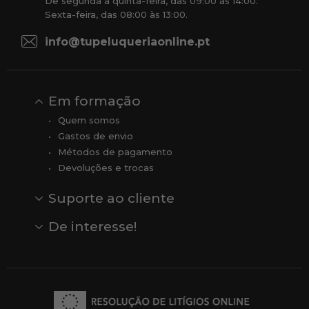
De segunda a quinta-feira, das 09:00 às 14:00.
Sexta-feira, das 08:00 às 13:00.
info@tupeluqueriaonline.pt
Em formação
Quem somos
Gastos de envio
Métodos de pagamento
Devoluções e trocas
Suporte ao cliente
Contato
Comentários
Comentários do Google
De interesse!
Veja todas as nossas marcas
Comprar vale-presente
Vendas
Outlet