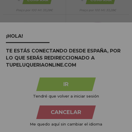
Preço por 100 Ml: 33,28€
Preço por 100 Ml: 33,28€
¡HOLA!
TE ESTÁS CONECTANDO DESDE ESPAÑA, POR
Elixir Blush Harmony Blush Stick para
Essence Fix & Last Keep It Perfect Spray
LO QUE SERÁS REDIRECCIONADO A
Lábios e Bochechas 8g
fixador de maquiagem 50ml
TUPELUQUERIAONLINE.COM
PVR:
3,79€
3,76€
PVR:
7,90€
IR
5,71€
COMPRAR
Tendré que volver a iniciar sesión
COMPRAR
CANCELAR
Preço por 100 gr: 71,39€
Preço por 100 Ml: 7,53€
Me quedo aquí sin cambiar el idioma