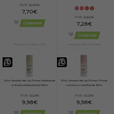
PVR:
15,00€
7,70€
PVR:
9,60€
7,28€
COMPRAR
COMPRAR
Preço por unidade: 7,70€
Preço por 100 Ml: 121,40€
Elixir Smooth Me Up Primer Hidratante
Elixir Smooth Me Up Primer Primer
e Antienvelhecimento 30ml
nutritivo e matificante 30ml
PVR:
12,31€
PVR:
12,31€
9,98€
9,98€
COMPRAR
COMPRAR