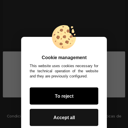
Cookie management
This website uses cookies necessary for
the technical operation of the website
and they are previously configured.
To reject
Condiciones generales
-
Políticas de privacidad
Políticas de
Accept all
Cookies