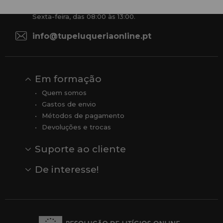
De segunda a quinta-feira, das 09:00 às 14:00.
Sexta-feira, das 08:00 às 13:00.
info@tupeluqueriaonline.pt
Em formação
Quem somos
Gastos de envio
Métodos de pagamento
Devoluções e trocas
Suporte ao cliente
Contato
Comentários
Comentários do Google
De interesse!
Veja todas as nossas marcas
Comprar vale-presente
Vendas
Outlet