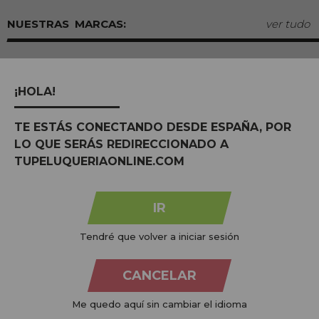
MARCAS:
ver tudo
¡HOLA!
TE ESTÁS CONECTANDO DESDE ESPAÑA, POR
LO QUE SERÁS REDIRECCIONADO A
TUPELUQUERIAONLINE.COM
IR
Na
Tu Peluquería Online S.L.U.
dedicamo-nos à venda de
produtos para cabeleireiro e beleza, oferecendo uma vasta
Tendré que volver a iniciar sesión
gama ao seu alcance económico e profissional. Temos preços
competitivos e estamos sempre à sua disposição.
CANCELAR
+34 951 204 547
Me quedo aquí sin cambiar el idioma
Atendimento ao cliente