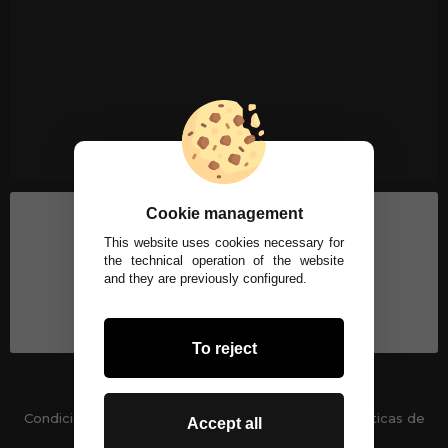
Cookie management
This website uses cookies necessary for
the technical operation of the website
and they are previously configured.
To reject
Condiciones generales
-
Políticas de privacidad
Políticas de
Accept all
Cookies