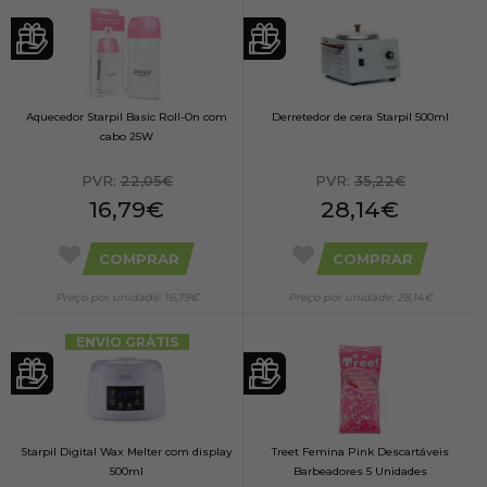
Aquecedor Starpil Basic Roll-On com
Derretedor de cera Starpil 500ml
cabo 25W
PVR:
22,05€
PVR:
35,22€
16,79€
28,14€
COMPRAR
COMPRAR
Preço por unidade: 16,79€
Preço por unidade: 28,14€
ENVIO GRÁTIS
Starpil Digital Wax Melter com display
Treet Femina Pink Descartáveis
500ml
Barbeadores 5 Unidades