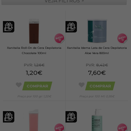
»
VEJA FILTROS
Xanitalia Roll-On de Cera Depilatoria
Xanitalia Idema Lata de Cera Depilatoria
Chocolate 100ml
Aloe Vera 800ml
PVR:
1,26€
PVR:
8,42€
1,20€
7,60€
COMPRAR
COMPRAR
Preço por 100 gr: 1,20€
Preço por 100 Ml: 0,95€