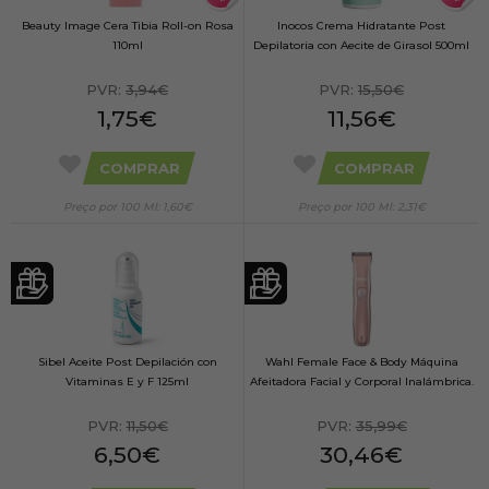
Beauty Image Cera Tibia Roll-on Rosa
Inocos Crema Hidratante Post
110ml
Depilatoria con Aecite de Girasol 500ml
PVR:
3,94€
PVR:
15,50€
1,75€
11,56€
COMPRAR
COMPRAR
Preço por 100 Ml: 1,60€
Preço por 100 Ml: 2,31€
Sibel Aceite Post Depilación con
Wahl Female Face & Body Máquina
Vitaminas E y F 125ml
Afeitadora Facial y Corporal Inalámbrica.
PVR:
11,50€
PVR:
35,99€
6,50€
30,46€