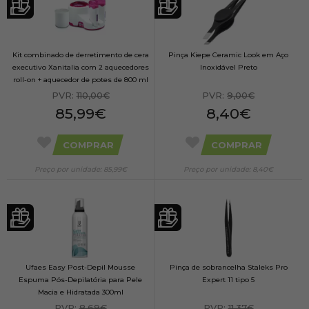
Kit combinado de derretimento de cera
Pinça Kiepe Ceramic Look em Aço
executivo Xanitalia com 2 aquecedores
Inoxidável Preto
roll-on + aquecedor de potes de 800 ml
PVR:
110,00€
PVR:
9,00€
85,99€
8,40€
COMPRAR
COMPRAR
Preço por unidade: 85,99€
Preço por unidade: 8,40€
Ufaes Easy Post-Depil Mousse
Pinça de sobrancelha Staleks Pro
Espuma Pós-Depilatória para Pele
Expert 11 tipo 5
Macia e Hidratada 300ml
PVR:
8,69€
PVR:
11,37€