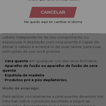
vamos dividi-lo em categorias e informá-lo sobre as
suas diferentes utilizações.
CANCELAR
Cera quente
Me quedo aquí sin cambiar el idioma
O que é cera quente? É
uma resina que vem em
tabletes ou discos para derretê-los e poder cobrir o
cabelo independente de seu comprimento ou
espessura. A depilação com cera quente é capaz de
extrair o cabelo e arrancá-lo de suas raízes; para suas
instruções de uso você precisa:
-
Cera quente
em qualquer um dos seus formatos.
-
Aparelho de fusão ou aparelho de fusão de cera
quente
-
Espátula de madeira
-
Produtos pré e pós depilatórios.
Modo de emprego:
Para aplicar corretamente a cera quente devemos nos
informar sobre o produto escolhido e seguir as
instruções. É importante que a pele esteja limpa e