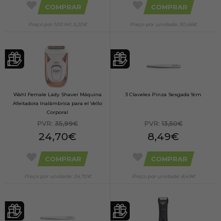
COMPRAR
COMPRAR
Preço por 100 Ml: 5,20€
Preço por unidade: 30,46€
Wahl Female Lady Shaver Máquina
3 Claveles Pinza Sesgada 9cm
Afeitadora Inalámbrica para el Vello
Corporal
PVR:
35,99€
PVR:
13,50€
24,70€
8,49€
COMPRAR
COMPRAR
Preço por unidade: 24,70€
Preço por unidade: 8,49€