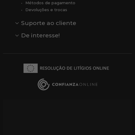
Métodos de pagamento
Devoluções e trocas
Suporte ao cliente
Contato
Comentários
Comentários do Google
De interesse!
Veja todas as nossas marcas
Comprar vale-presente
Vendas
Outlet