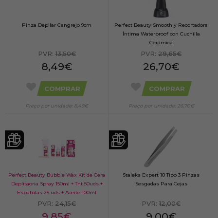
Pinza Depilar Cangrejo 9cm
Perfect Beauty Smoothly Recortadora
Íntima Waterproof con Cuchilla
Cerámica
PVR:
13,50€
PVR:
29,65€
8,49€
26,70€
COMPRAR
COMPRAR
Preço por unidade: 8,49€
Preço por unidade: 26,70€
Perfect Beauty Bubble Wax Kit de Cera
Staleks Expert 10 Tipo 3 Pinzas
Deplitaoria Spray 150ml + Tnt 50uds +
Sesgadas Para Cejas
Espátulas 25 uds + Aceite 100ml
PVR:
24,15€
PVR:
12,00€
9,85€
9,00€