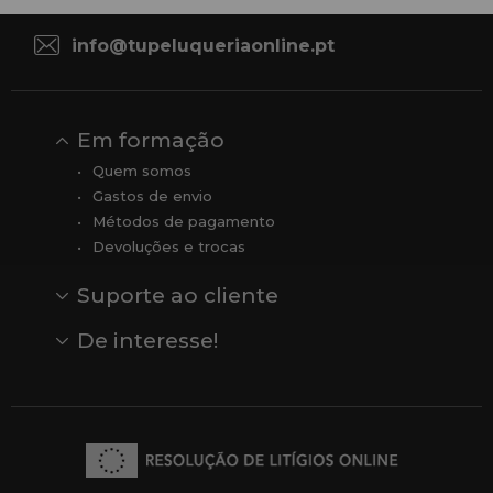
Sexta-feira, das 08:00 às 13:00.
info@tupeluqueriaonline.pt
Em formação
Quem somos
Gastos de envio
Métodos de pagamento
Devoluções e trocas
Suporte ao cliente
Contato
Comentários
Comentários do Google
De interesse!
Veja todas as nossas marcas
Comprar vale-presente
Vendas
Outlet