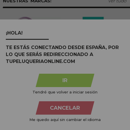
MARCAS:
ver tudo
¡HOLA!
TE ESTÁS CONECTANDO DESDE ESPAÑA, POR
LO QUE SERÁS REDIRECCIONADO A
TUPELUQUERIAONLINE.COM
IR
Na
Tu Peluquería Online S.L.U.
dedicamo-nos à venda de
produtos para cabeleireiro e beleza, oferecendo uma vasta
Tendré que volver a iniciar sesión
gama ao seu alcance económico e profissional. Temos preços
competitivos e estamos sempre à sua disposição.
CANCELAR
+34 951 204 547
Atendimento ao cliente
Me quedo aquí sin cambiar el idioma
De segunda a quinta-feira, das 09:00 às 14:00.