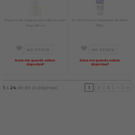
Espuma de limpeza para mãos e corpo
Dr. Santé Creme Reparador de Mãos
Ziaja 250 ml
75ML
NO STOCK
NO STOCK
Avise-me quando estiver
Avise-me quando estiver
disponível!
disponível!
1
a
24
de 80 (4 páginas)
1
2
3