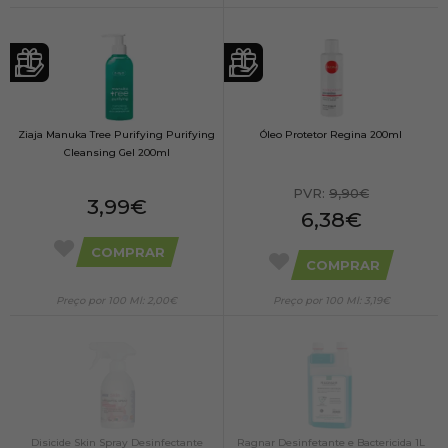
Ziaja Manuka Tree Purifying Purifying
Óleo Protetor Regina 200ml
Cleansing Gel 200ml
PVR:
9,90€
3,99€
6,38€
COMPRAR
COMPRAR
Preço por 100 Ml: 2,00€
Preço por 100 Ml: 3,19€
Disicide Skin Spray Desinfectante
Ragnar Desinfetante e Bactericida 1L