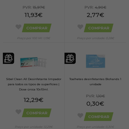
PVR:
15,97€
PVR:
4,90€
11,93€
2,77€
COMPRAR
COMPRAR
Preço por 100 Ml: 1,19€
Preço por unidade: 0,28€
Sibel Clean All Desinfetante limpador
Toalhetes desinfetantes Biohands 1
para todos os tipos de superfícies |
unidade
Dose única 10x10ml.
PVR:
1,10€
12,29€
0,30€
COMPRAR
COMPRAR
Preço por unidade: 12,29€
Preço por unidade: 0,30€