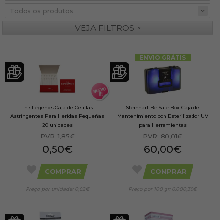
»
VEJA FILTROS
ENVIO GRÁTIS
The Legends Caja de Cerillas
Steinhart Be Safe Box Caja de
Astringentes Para Heridas Pequeñas
Mantenimiento con Esterilizador UV
20 unidades
para Herramientas
PVR:
1,85€
PVR:
80,01€
0,50€
60,00€
COMPRAR
COMPRAR
Preço por unidade: 0,02€
Preço por 100 gr: 6.000,39€