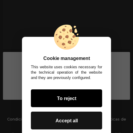
Cookie management
This website uses cookies necessary for
the technical operation of the website
and they are previously configured.
To reject
Condiciones generales
-
Políticas de privacidad
Políticas de
Accept all
Cookies