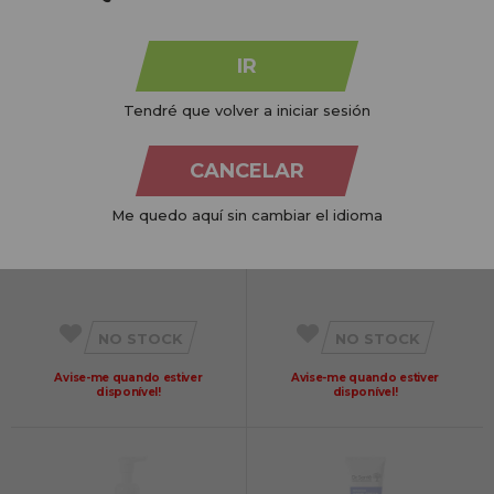
NO STOCK
Avise-me quando estiver
disponível!
IR
Tendré que volver a iniciar sesión
CANCELAR
Me quedo aquí sin cambiar el idioma
Beauty Image Gel Higienizante
Pokhara Unicorn Gel Hidroalcoólico 53ML
Hidroalcoólico 100ml
NO STOCK
NO STOCK
Avise-me quando estiver
Avise-me quando estiver
disponível!
disponível!