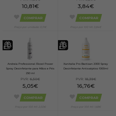
10,81€
3,84€
COMPRAR
COMPRAR
Preço por unidade: 0,11€
Preço por 100 Ml: 3,84€
Andreia Professional Álcool Power
Xanitalia Pro Bactisan 2000 Spray
Spray Desinfetante para Mãos e Pés
Desinfetante Antisséptico 1000ml
250 ml
PVR:
6,50€
PVR:
18,39€
5,05€
16,76€
COMPRAR
COMPRAR
Preço por 100 Ml: 2,02€
Preço por 100 Ml: 1,68€