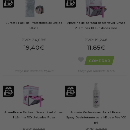
Eurostil Pack de Protectores de Orejas
Aparelho de barbear descartável Klmed
50uds
2 lâminas 100 unidades rosa
PVR:
24,08€
PVR:
19,24€
19,40€
11,85€
COMPRAR
Preço por unidade: 19,40€
Preço por unidade: 0,12€
Aparelho de Barbear Descartável Klmed
Andreia Professional Álcool Power
1 Lâmina 100 Unidades Rosa
Spray Desinfetante para Mãos e Pés 100
ml
PVR:
17,30€
PVR:
5,20€