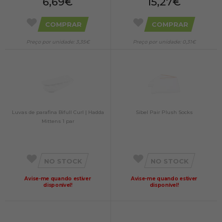
6,69€
15,27€
COMPRAR
COMPRAR
Preço por unidade: 3,35€
Preço por unidade: 0,31€
Luvas de parafina Bifull Curl | Hadda
Sibel Pair Plush Socks
Mittens 1 par
NO STOCK
NO STOCK
Avise-me quando estiver
Avise-me quando estiver
disponível!
disponível!