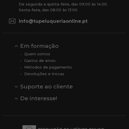
De segunda a quinta-feira, das 09:00 às 14:00.
Sexta-feira, das 08:00 às 13:00.
info@tupeluqueriaonline.pt
Em formação
Quem somos
Gastos de envio
Métodos de pagamento
Devoluções e trocas
Suporte ao cliente
Contato
Comentários
Comentários do Google
De interesse!
Veja todas as nossas marcas
Comprar vale-presente
Vendas
Outlet