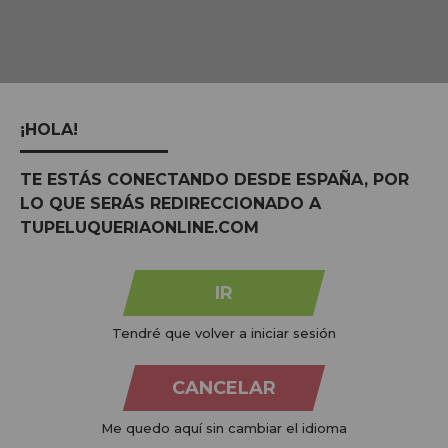
¡HOLA!
TE ESTÁS CONECTANDO DESDE ESPAÑA, POR
LO QUE SERÁS REDIRECCIONADO A
TUPELUQUERIAONLINE.COM
PAGAMENTOS 100%
PRODUTOS
CRUELTY FRE
SEGUROS
ORGÂNICOS
Não testado e
Confiança e paz de
Respeitoso ao nosso
animais
IR
espírito
planeta
Tendré que volver a iniciar sesión
CANCELAR
Me quedo aquí sin cambiar el idioma