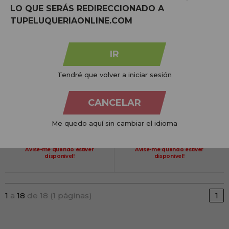
LO QUE SERÁS REDIRECCIONADO A
TUPELUQUERIAONLINE.COM
IR
Tendré que volver a iniciar sesión
Cobertor de escova 18 unidades
Manta de escovas 22 unidades
CANCELAR
Me quedo aquí sin cambiar el idioma
NO STOCK
NO STOCK
Avise-me quando estiver
Avise-me quando estiver
disponível!
disponível!
1
a
18
de 18 (1 páginas)
1