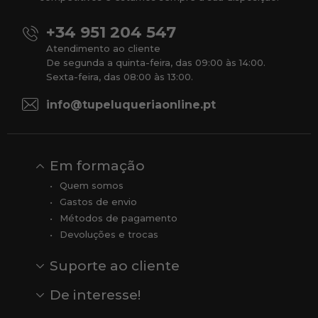
+34 951 204 547
Atendimento ao cliente
De segunda a quinta-feira, das 09:00 às 14:00.
Sexta-feira, das 08:00 às 13:00.
info@tupeluqueriaonline.pt
Em formação
Quem somos
Gastos de envio
Métodos de pagamento
Devoluções e trocas
Suporte ao cliente
Contato
Comentários
Comentários do Google
De interesse!
Veja todas as nossas marcas
Comprar vale-presente