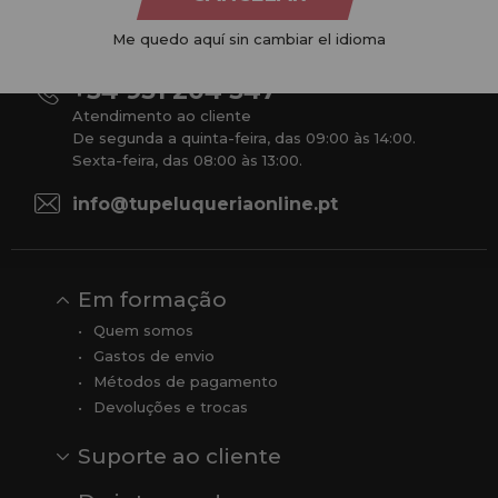
gama ao seu alcance económico e profissional. Temos preços
competitivos e estamos sempre à sua disposição.
Me quedo aquí sin cambiar el idioma
+34 951 204 547
Atendimento ao cliente
De segunda a quinta-feira, das 09:00 às 14:00.
Sexta-feira, das 08:00 às 13:00.
info@tupeluqueriaonline.pt
Em formação
Quem somos
Gastos de envio
Métodos de pagamento
Devoluções e trocas
Suporte ao cliente
Contato
Comentários
Comentários do Google