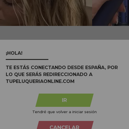
MARCAS:
ver todas
¡HOLA!
TE ESTÁS CONECTANDO DESDE ESPAÑA, POR
LO QUE SERÁS REDIRECCIONADO A
TUPELUQUERIAONLINE.COM
IR
Tendré que volver a iniciar sesión
Na
Tu Peluquería Online S.L.U.
dedicamo-nos à venda de
CANCELAR
produtos para cabeleireiro e beleza, oferecendo uma vasta