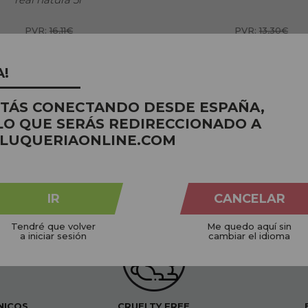
PVR:
16,11€
PVR:
13,30€
11,94€
9,16€
A!
Preço por 100 Ml: 0,24€
Preço por 10
STÁS CONECTANDO DESDE ESPAÑA,
LO QUE SERÁS REDIRECCIONADO A
LUQUERIAONLINE.COM
IR
CANCELAR
Tendré que volver
Me quedo aquí sin
a iniciar sesión
cambiar el idioma
NICOS
CRUELTY FREE