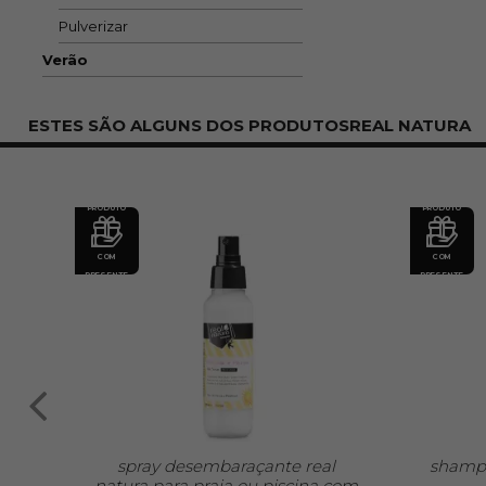
Pulverizar
Verão
ESTES SÃO ALGUNS DOS PRODUTOSREAL NATURA
PRODUTO
PRODUTO
COM
COM
PRESENTE
PRESENTE
eal
spray desembaraçante real
shampo
natura para praia ou piscina com