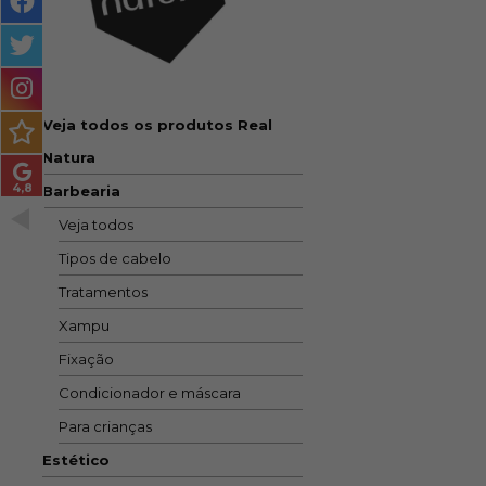
MASCULINO
MÉTODO
ENCARACOLADO
Veja todos os produtos Real
PACOTES DE PRESENTE
Natura
OUTLET
Barbearia
Veja todos
BLOG
Tipos de cabelo
Tratamentos
Xampu
Fixação
Condicionador e máscara
Para crianças
Estético