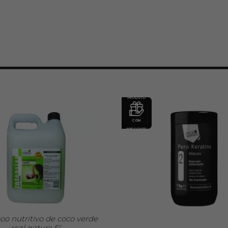
PRODUTO
COM
PRESENTE
o nutritivo de coco verde
real natura 5l