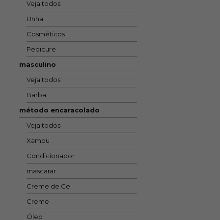
Veja todos
Unha
Cosméticos
Pedicure
masculino
Veja todos
Barba
método encaracolado
Veja todos
Xampu
Condicionador
mascarar
Creme de Gel
Creme
Óleo