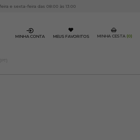
ira e sexta-feira das 08:00 às 13:00
MINHA CESTA
(0)
MINHA CONTA
MEUS FAVORITOS
(PT)
SSIONAL DO SETOR?
OFISSIONAL
 centro de cabeleireiro / estética, pode inscrever-se
 descontos e promoções exclusivas.
CRIAR CONTA PROFISSIONAL