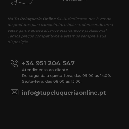
Na
Tu Peluquería Online S.L.U.
dedicamo-nos à venda
de produtos para cabeleireiro e beleza, oferecendo uma
vasta gama ao seu alcance económico e profissional.
Temos preços competitivos e estamos sempre à sua
disposição.
+34 951 204 547
Atendimento ao cliente
De segunda a quinta-feira, das 09:00 às 14:00.
Sexta-feira, das 08:00 às 13:00.
info@tupeluqueriaonline.pt