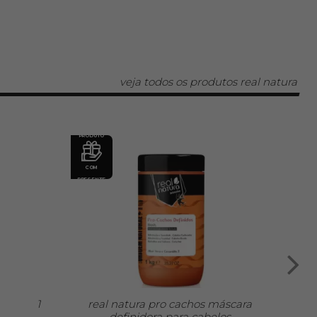
veja todos os produtos real natura
PRODUTO
COM
PRESENTE
1
real natura pro cachos máscara
definidora para cabelos
m