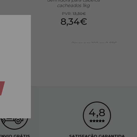
cacheados 1kg
PVR:
13,30€
8,34€
0 Ml: 0,92€
Preço por 100 gr: 0,83€
ENVIO GRÁTIS
SATISFAÇÃO GARANTIDA