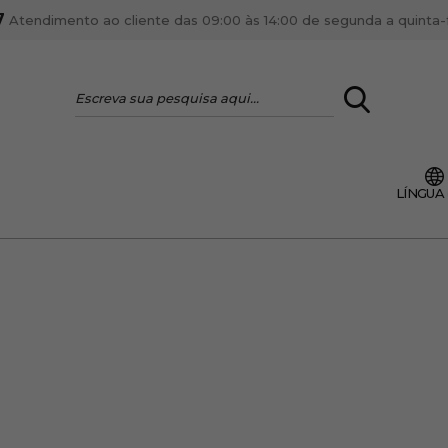
7
Atendimento ao cliente das 09:00 às 14:00 de segunda a quinta-fe
LOGIN
LÍNGUA
VOCÊ É PROFI
Cadastre-se conta PR
ente, ficar por dentro
Se é proprietário de um
anteriores.
como tal e usufruir de