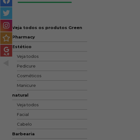
MASCULINO
MÉTODO
ENCARACOLADO
Veja todos os produtos Green
Pharmacy
PACOTES DE PRESENTE
Estético
OUTLET
Veja todos
Pedicure
BLOG
Cosméticos
Manicure
natural
Veja todos
Facial
Cabelo
Barbearia