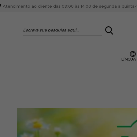
7
Atendimento ao cliente das 09:00 às 14:00 de segunda a quinta-fe
LOGIN
LÍNGUA
VOCÊ É PROFI
Cadastre-se conta PR
ente, ficar por dentro
Se é proprietário de um
anteriores.
como tal e usufruir de