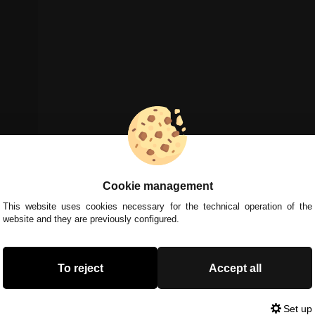
Cookie management
This website uses cookies necessary for the technical operation of the
website and they are previously configured.
To reject
Accept all
Set up