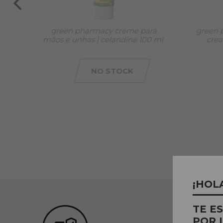
ra
green pharmacy creme para
green p
mãos e unhas | celandine 100 ml.
crea
NO STOCK
¡HOL
TE E
POR 