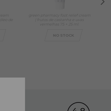
cream
green pharmacy foot relief cream
 óleo de
| frutos de castanha e uvas
vermelhas 75 + 25 ml.
NO STOCK