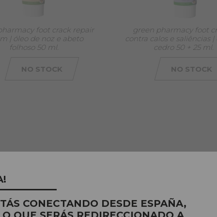
harmacy foot crack repair
green pharmacy foot 
m | óleo de noz e abeto
contra calos e saliências |
folhoso 50 ml.
cedro 50 + 25 ml.
NO STOCK
NO STOCK
A!
STÁS CONECTANDO DESDE ESPAÑA,
LO QUE SERÁS REDIRECCIONADO A