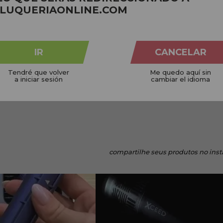
LUQUERIAONLINE.COM
NICOS
CRUELTY FREE
 planeta
Não testado em animais
Em pe
IR
CANCELAR
Tendré que volver
Me quedo aquí sin
a iniciar sesión
cambiar el idioma
compartilhe
seus produtos no ins