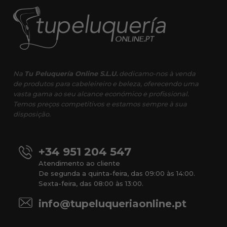
Na
Tu Peluquería Online S.L.U.
dedicamo-nos à venda
de produtos para cabeleireiro e beleza, oferecendo uma
vasta gama ao seu alcance económico e profissional.
Temos preços competitivos e estamos sempre à sua
disposição.
+34 951 204 547
Atendimento ao cliente
De segunda a quinta-feira, das 09:00 às 14:00.
Sexta-feira, das 08:00 às 13:00.
info@tupeluqueriaonline.pt