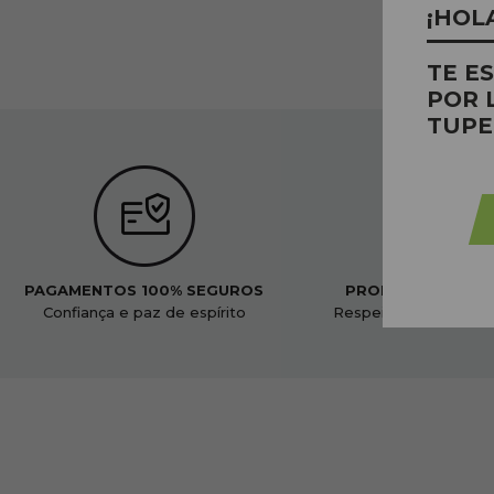
¡HOL
TE E
POR 
TUPE
PAGAMENTOS 100% SEGUROS
PRODUTOS ORGÂ
Confiança e paz de espírito
Respeitoso ao nosso