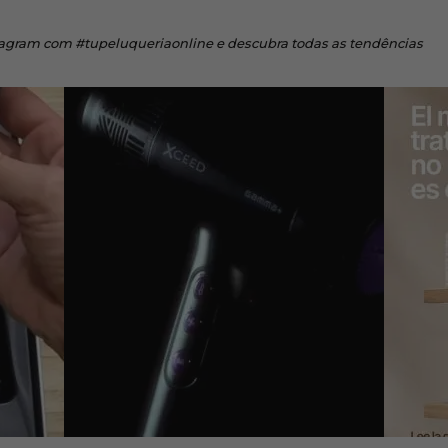
tagram
com #tupeluqueriaonline e descubra todas as tendências