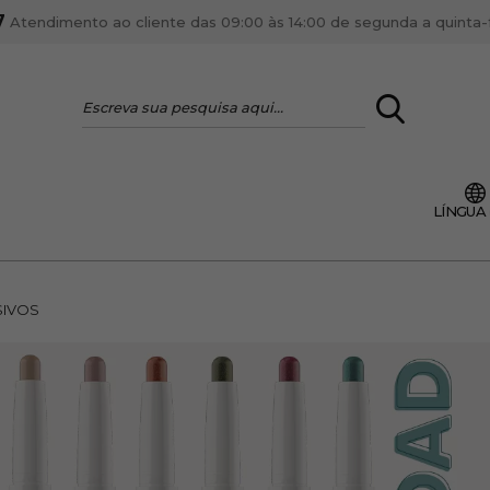
7
Atendimento ao cliente das 09:00 às 14:00 de segunda a quinta-fe
LOGIN
LÍNGUA
VOCÊ É PROFI
Cadastre-se conta PR
ente, ficar por dentro
IVOS
Se é proprietário de um
anteriores.
como tal e usufruir de