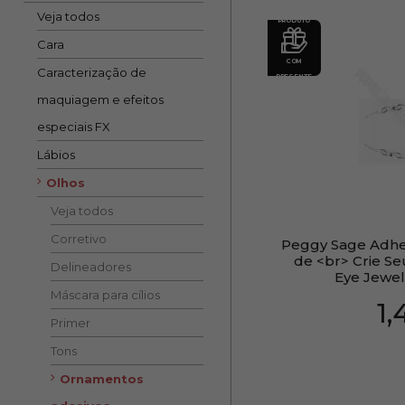
Veja todos
PRODUTO
Cara
COM
Caracterização de
PRESENTE
maquiagem e efeitos
especiais FX
Lábios
Olhos
Veja todos
Corretivo
Peggy Sage Adhe
de <br> Crie Se
Delineadores
Eye Jewel
Máscara para cílios
1
Primer
Tons
Ornamentos