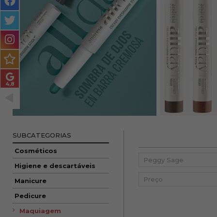
MASCULINO
MÉTODO
ENCARACOLADO
PACOTES DE PRESENTE
OUTLET
BLOG
SUBCATEGORIAS
Cosméticos
Higiene e descartáveis
Preço
Manicure
Pedicure
Maquiagem