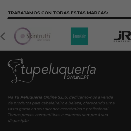
TRABAJAMOS CON TODAS ESTAS
MARCAS:
Na
Tu Peluquería Online S.L.U.
dedicamo-nos à venda
de produtos para cabeleireiro e beleza, oferecendo uma
vasta gama ao seu alcance económico e profissional.
Temos preços competitivos e estamos sempre à sua
disposição.